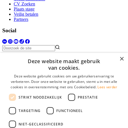
CV Zoeken
Plaats stage
Veilig betalen
Partners
Social
×
Deze website maakt gebruik
Stage.nl is onderdeel van YoungCapital • © 2026 • KvK nr: 34330199 •
Algemene voorwaarden
•
Privacy
Contact
•
YoungCapital score
van cookies.
4.3 - 3366 reviews
Deze website gebruikt cookies om uw gebruikerservaring te
verbeteren. Door onze website te gebruiken, stemt u in met alle
cookies in overeenstemming met ons Cookiebeleid.
Lees verder
Inloggen als bedrijf
STRIKT NOODZAKELIJK
PRESTATIE
E-mail
*
TARGETING
FUNCTIONEEL
Wachtwoord
NIET-GECLASSIFICEERD
login gegevens onthouden