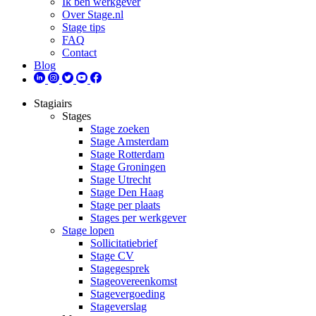
Ik ben werkgever
Over Stage.nl
Stage tips
FAQ
Contact
Blog
Stagiairs
Stages
Stage zoeken
Stage Amsterdam
Stage Rotterdam
Stage Groningen
Stage Utrecht
Stage Den Haag
Stage per plaats
Stages per werkgever
Stage lopen
Sollicitatiebrief
Stage CV
Stagegesprek
Stageovereenkomst
Stagevergoeding
Stageverslag