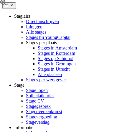
Stagiairs
Direct inschrijven
Inloggen
Alle stages
Stages bij YoungCapital
Stages per plaats
Stages in Amsterdam
Stages in Rotterdam
Stages op Schiphol
Stages in Groningen
Stages in Utrecht
Alle plaatsen
Stages per werkgever
Stage
Stage lopen
Sollicitatiebrief
Stage CV
Stagegesprek
Stageovereenkomst
Stagevergoeding
Stageverslag
Informatie