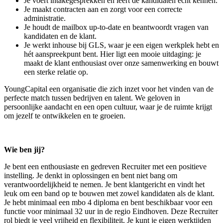
Je voert intakegesprekken en leert de kandidaten echt kennen.
Je maakt contracten aan en zorgt voor een correcte
administratie.
Je houdt de mailbox up-to-date en beantwoordt vragen van
kandidaten en de klant.
Je werkt inhouse bij GLS, waar je een eigen werkplek hebt en
hét aanspreekpunt bent. Hier ligt een mooie uitdaging: je
maakt de klant enthousiast over onze samenwerking en bouwt
een sterke relatie op.
YoungCapital een organisatie die zich inzet voor het vinden van de
perfecte match tussen bedrijven en talent. We geloven in
persoonlijke aandacht en een open cultuur, waar je de ruimte krijgt
om jezelf te ontwikkelen en te groeien.
Wie ben jij?
Je bent een enthousiaste en gedreven Recruiter met een positieve
instelling. Je denkt in oplossingen en bent niet bang om
verantwoordelijkheid te nemen. Je bent klantgericht en vindt het
leuk om een band op te bouwen met zowel kandidaten als de klant.
Je hebt minimaal een mbo 4 diploma en bent beschikbaar voor een
functie voor minimaal 32 uur in de regio Eindhoven. Deze Recruiter
rol biedt je veel vrijheid en flexibiliteit. Je kunt je eigen werktijden