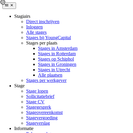
Stagiairs
Direct inschrijven
Inloggen
Alle stages
Stages bij YoungCapital
Stages per plaats
Stages in Amsterdam
Stages in Rotterdam
Stages op Schiphol
Stages in Groningen
Stages in Utrecht
Alle plaatsen
Stages per werkgever
Stage
Stage lopen
Sollicitatiebrief
Stage CV
Stagegesprek
Stageovereenkomst
Stagevergoeding
Stageverslag
Informatie