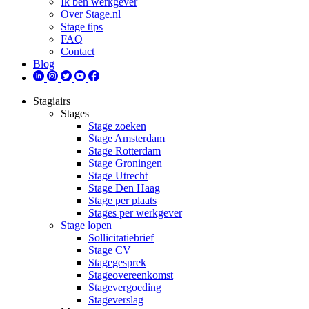
Ik ben werkgever
Over Stage.nl
Stage tips
FAQ
Contact
Blog
Stagiairs
Stages
Stage zoeken
Stage Amsterdam
Stage Rotterdam
Stage Groningen
Stage Utrecht
Stage Den Haag
Stage per plaats
Stages per werkgever
Stage lopen
Sollicitatiebrief
Stage CV
Stagegesprek
Stageovereenkomst
Stagevergoeding
Stageverslag