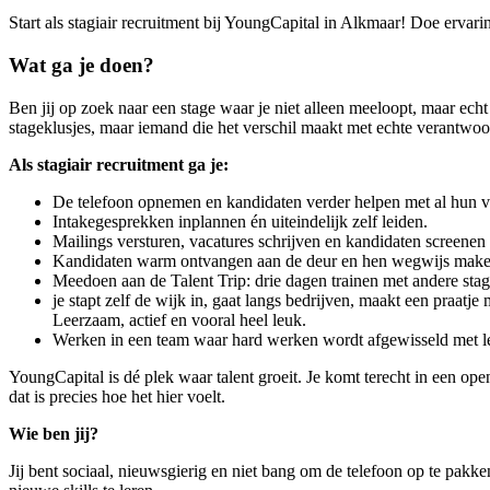
Start als stagiair recruitment bij YoungCapital in Alkmaar! Doe ervarin
Wat ga je doen?
Ben jij op zoek naar een stage waar je niet alleen meeloopt, maar ech
stageklusjes, maar iemand die het verschil maakt met echte verantwoo
Als stagiair recruitment ga je:
De telefoon opnemen en kandidaten verder helpen met al hun v
Intakegesprekken inplannen én uiteindelijk zelf leiden.
Mailings versturen, vacatures schrijven en kandidaten screenen
Kandidaten warm ontvangen aan de deur en hen wegwijs make
Meedoen aan de Talent Trip: drie dagen trainen met andere stagi
je stapt zelf de wijk in, gaat langs bedrijven, maakt een praatje
Leerzaam, actief en vooral heel leuk.
Werken in een team waar hard werken wordt afgewisseld met le
YoungCapital is dé plek waar talent groeit. Je komt terecht in een o
dat is precies hoe het hier voelt.
Wie ben jij?
Jij bent sociaal, nieuwsgierig en niet bang om de telefoon op te pakke