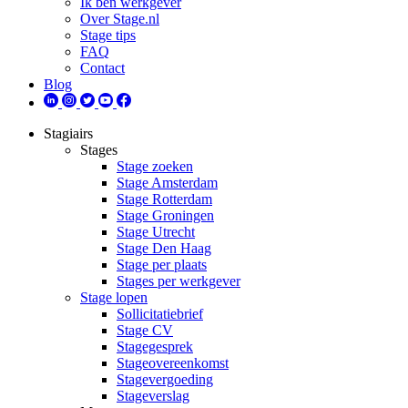
Ik ben werkgever
Over Stage.nl
Stage tips
FAQ
Contact
Blog
Stagiairs
Stages
Stage zoeken
Stage Amsterdam
Stage Rotterdam
Stage Groningen
Stage Utrecht
Stage Den Haag
Stage per plaats
Stages per werkgever
Stage lopen
Sollicitatiebrief
Stage CV
Stagegesprek
Stageovereenkomst
Stagevergoeding
Stageverslag