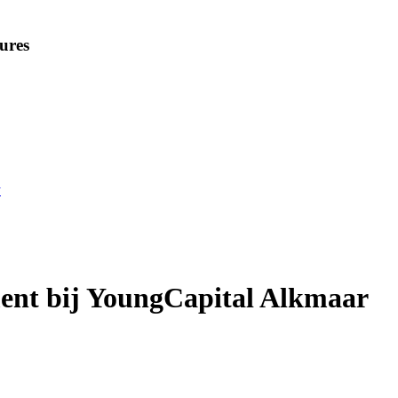
ures
y
tment bij YoungCapital Alkmaar