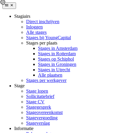
Stagiairs
Direct inschrijven
Inloggen
Alle stages
Stages bij YoungCapital
Stages per plaats
Stages in Amsterdam
Stages in Rotterdam
Stages op Schiphol
Stages in Groningen
Stages in Utrecht
Alle plaatsen
Stages per werkgever
Stage
Stage lopen
Sollicitatiebrief
Stage CV
Stagegesprek
Stageovereenkomst
Stagevergoeding
Stageverslag
Informatie