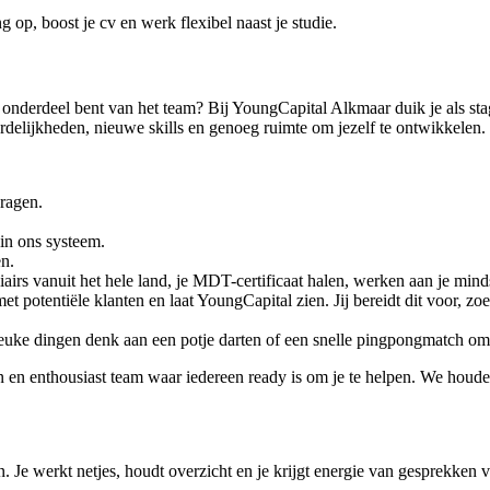
g op, boost je cv en werk flexibel naast je studie.
t onderdeel bent van het team? Bij YoungCapital Alkmaar duik je als st
rdelijkheden, nieuwe skills en genoeg ruimte om jezelf te ontwikkelen.
ragen.
 in ons systeem.
n.
airs vanuit het hele land, je MDT-certificaat halen, werken aan je min
 met potentiële klanten en laat YoungCapital zien. Jij bereidt dit voor, z
uke dingen denk aan een potje darten of een snelle pingpongmatch om 
pen en enthousiast team waar iedereen ready is om je te helpen. We hou
n. Je werkt netjes, houdt overzicht en je krijgt energie van gesprekken