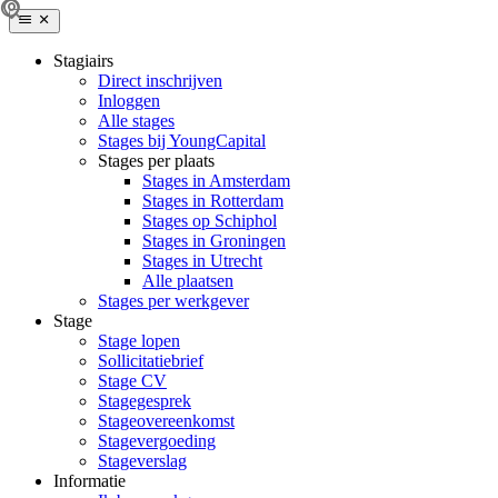
Stagiairs
Direct inschrijven
Inloggen
Alle stages
Stages bij YoungCapital
Stages per plaats
Stages in Amsterdam
Stages in Rotterdam
Stages op Schiphol
Stages in Groningen
Stages in Utrecht
Alle plaatsen
Stages per werkgever
Stage
Stage lopen
Sollicitatiebrief
Stage CV
Stagegesprek
Stageovereenkomst
Stagevergoeding
Stageverslag
Informatie