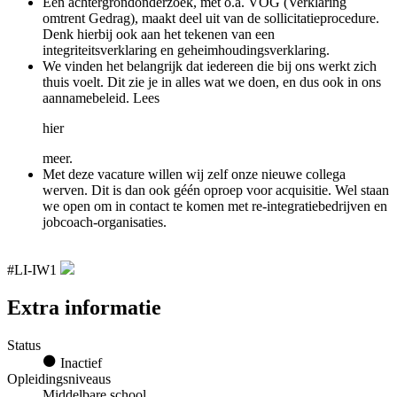
Een achtergrondonderzoek, met o.a. VOG (Verklaring
omtrent Gedrag), maakt deel uit van de sollicitatieprocedure.
Denk hierbij ook aan het tekenen van een
integriteitsverklaring en geheimhoudingsverklaring.
We vinden het belangrijk dat iedereen die bij ons werkt zich
thuis voelt. Dit zie je in alles wat we doen, en dus ook in ons
aannamebeleid. Lees
hier
meer.
Met deze vacature willen wij zelf onze nieuwe collega
werven. Dit is dan ook géén oproep voor acquisitie. Wel staan
we open om in contact te komen met re-integratiebedrijven en
jobcoach-organisaties.
#LI-IW1
Extra informatie
Status
Inactief
Opleidingsniveaus
Middelbare school