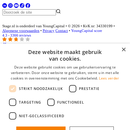
Stage.nl is onderdeel van YoungCapital • © 2026 • KvK nr: 34330199 •
Algemene voorwaarden
•
Privacy
Contact
•
YoungCapital score
4.3 - 3366 reviews
×
Deze website maakt gebruik
Inloggen als bedrijf
van cookies.
Deze website gebruikt cookies om uw gebruikerservaring te
E-mail
*
verbeteren. Door onze website te gebruiken, stemt u in met alle
cookies in overeenstemming met ons Cookiebeleid.
Lees verder
Wachtwoord
STRIKT NOODZAKELIJK
PRESTATIE
login gegevens onthouden
Wachtwoord vergeten?
login
TARGETING
FUNCTIONEEL
Bedrijf aanmelden
NIET-GECLASSIFICEERD
Na het aanmelden kun je meteen je vacature plaatsen en heb je je
nieuwe collega/werknemer zo gevonden!