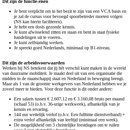
Dit zijn de functie-eisen
Je bent verplicht om in het bezit te zijn van een VCA basis en
je zal de cursus voor bevoegd spoorbetreder moeten volgen
(NS kan hierin faciliteren).
Je hebt een dosis gezonde kennis.
Je kunt afwisselend zitten en staan en bent in staat fysieke
handelingen uit te voeren..
Je kunt zelfstandig werken.
Je spreekt goed Nederlands, minimaal op B1-niveau.
Dit zijn de arbeidsvoorwaarden
Werken bij NS betekent dat jij hét verschil kunt maken in de wereld
van duurzame mobiliteit. Je maakt deel uit van een organisatie die
midden in de maatschappij staat en Nederland in beweging brengt.
Maar als 1 van de grootste werkgevers van Nederland hebben we je
zoveel meer te bieden. Voor deze functie is dit onder andere:
Een salaris tussen € 2.607,12 en € 3.160,08 bruto per maand
(schaal 53) (o.b.v. 36-urige werkweek), afhankelijk van je
kennis en ervaring.
144 uur wettelijk verlof (o.b.v. Een fulltime dienstverband) +
extra verlof afhankelijk van leeftijd (minimaal een week).
De mogelijkheid om 3 christelijke feestdagen om te ruilen