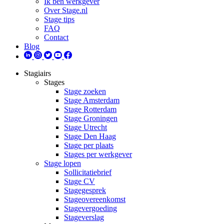
Ik ben werkgever
Over Stage.nl
Stage tips
FAQ
Contact
Blog
Stagiairs
Stages
Stage zoeken
Stage Amsterdam
Stage Rotterdam
Stage Groningen
Stage Utrecht
Stage Den Haag
Stage per plaats
Stages per werkgever
Stage lopen
Sollicitatiebrief
Stage CV
Stagegesprek
Stageovereenkomst
Stagevergoeding
Stageverslag