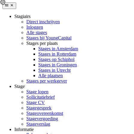
Stagiairs
Direct inschrijven
Inloggen
Alle stages
Stages bij YoungCapital
Stages per plaats
Stages in Amsterdam
Stages in Rotterdam
Stages op Schiphol
Stages in Groningen
Stages in Utrecht
Alle plaatsen
Stages per werkgever
Stage
Stage lopen
Sollicitatiebrief
Stage CV
Stagegesprek
Stageovereenkomst
Stagevergoeding
Stageverslag
Informatie