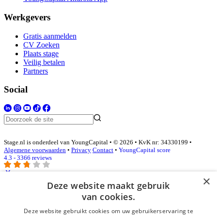
Werkgevers
Gratis aanmelden
CV Zoeken
Plaats stage
Veilig betalen
Partners
Social
Stage.nl is onderdeel van YoungCapital • © 2026 • KvK nr: 34330199 •
Algemene voorwaarden
•
Privacy
Contact
•
YoungCapital score
4.3 - 3366 reviews
×
Deze website maakt gebruik
Inloggen als bedrijf
van cookies.
Deze website gebruikt cookies om uw gebruikerservaring te
E-mail
*