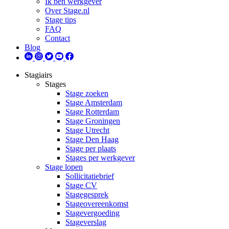
Ik ben werkgever
Over Stage.nl
Stage tips
FAQ
Contact
Blog
Stagiairs
Stages
Stage zoeken
Stage Amsterdam
Stage Rotterdam
Stage Groningen
Stage Utrecht
Stage Den Haag
Stage per plaats
Stages per werkgever
Stage lopen
Sollicitatiebrief
Stage CV
Stagegesprek
Stageovereenkomst
Stagevergoeding
Stageverslag