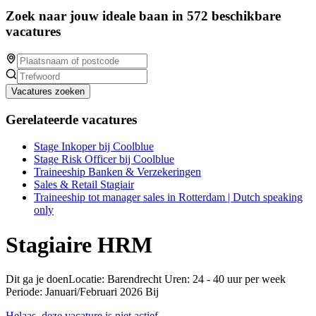
Zoek naar jouw ideale baan in 572 beschikbare
vacatures
Vacatures zoeken
Gerelateerde vacatures
Stage Inkoper bij Coolblue
Stage Risk Officer bij Coolblue
Traineeship Banken & Verzekeringen
Sales & Retail Stagiair
Traineeship tot manager sales in Rotterdam | Dutch speaking
only
Stagiaire HRM
Dit ga je doenLocatie: Barendrecht Uren: 24 - 40 uur per week
Periode: Januari/Februari 2026 Bij
Helaas, deze vacature is niet actief.