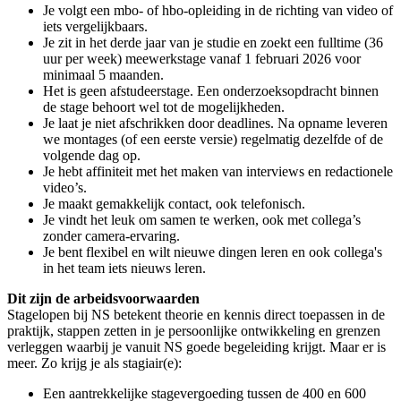
Je volgt een mbo- of hbo-opleiding in de richting van video of
iets vergelijkbaars.
Je zit in het derde jaar van je studie en zoekt een fulltime (36
uur per week) meewerkstage vanaf 1 februari 2026 voor
minimaal 5 maanden.
Het is geen afstudeerstage. Een onderzoeksopdracht binnen
de stage behoort wel tot de mogelijkheden.
Je laat je niet afschrikken door deadlines. Na opname leveren
we montages (of een eerste versie) regelmatig dezelfde of de
volgende dag op.
Je hebt affiniteit met het maken van interviews en redactionele
video’s.
Je maakt gemakkelijk contact, ook telefonisch.
Je vindt het leuk om samen te werken, ook met collega’s
zonder camera-ervaring.
Je bent flexibel en wilt nieuwe dingen leren en ook collega's
in het team iets nieuws leren.
Dit zijn de arbeidsvoorwaarden
Stagelopen bij NS betekent theorie en kennis direct toepassen in de
praktijk, stappen zetten in je persoonlijke ontwikkeling en grenzen
verleggen waarbij je vanuit NS goede begeleiding krijgt. Maar er is
meer. Zo krijg je als stagiair(e):
Een aantrekkelijke stagevergoeding tussen de 400 en 600