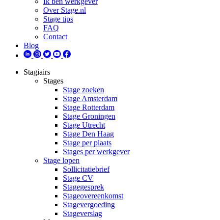
Ik ben werkgever
Over Stage.nl
Stage tips
FAQ
Contact
Blog
Stagiairs
Stages
Stage zoeken
Stage Amsterdam
Stage Rotterdam
Stage Groningen
Stage Utrecht
Stage Den Haag
Stage per plaats
Stages per werkgever
Stage lopen
Sollicitatiebrief
Stage CV
Stagegesprek
Stageovereenkomst
Stagevergoeding
Stageverslag