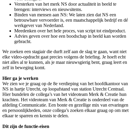
Versterken van het merk NS door actualiteit in beeld te
brengen: interviews en nieuwsitems.
Binden van mensen aan NS: We laten zien dat NS een
betrouwbare vervoerder is, een maatschappelijk bedrijf en dé
werkgever van Nederland.
Meedenken over het hele proces, van script tot eindproduct.
Advies geven over hoe een boodschap in beeld kan worden
gebracht.
We zoeken een stagiair die durft zelf aan de slag te gaan, want niet
elke video-opdracht gaat precies volgens de briefing. Je hoeft echt
niet alles al te kunnen, als je maar nieuwsgierig bent, graag leert en
zelf in beweging komt.
Hier ga je werken
We zien we je graag op de 8e verdieping van het hoofdkantoor van
NS in hartje Utrecht, op loopafstand van station Utrecht Centraal.
Hier bundelen de collega’s van het videoteam Merk & Creatie hun
krachten. Het videoteam van Merk & Creatie is onderdeel van de
afdeling Communicatie. Een bonte en gezellige mix van ervaringen
en persoonlijkheden, onze collega’s zoeken elkaar graag op om met
elkaar te sparren en kennis te delen.
Dit zijn de functie-eisen