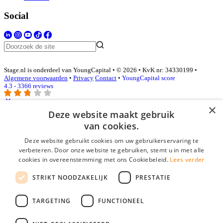
Social
Stage.nl is onderdeel van YoungCapital • © 2026 • KvK nr: 34330199 •
Algemene voorwaarden
•
Privacy
Contact
•
YoungCapital score
4.3 - 3366 reviews
×
Deze website maakt gebruik
Inloggen als bedrijf
van cookies.
Deze website gebruikt cookies om uw gebruikerservaring te
E-mail
*
verbeteren. Door onze website te gebruiken, stemt u in met alle
cookies in overeenstemming met ons Cookiebeleid.
Lees verder
Wachtwoord
STRIKT NOODZAKELIJK
PRESTATIE
login gegevens onthouden
Wachtwoord vergeten?
login
TARGETING
FUNCTIONEEL
Bedrijf aanmelden