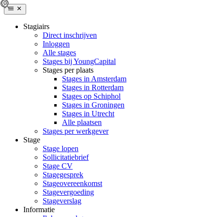
Stagiairs
Direct inschrijven
Inloggen
Alle stages
Stages bij YoungCapital
Stages per plaats
Stages in Amsterdam
Stages in Rotterdam
Stages op Schiphol
Stages in Groningen
Stages in Utrecht
Alle plaatsen
Stages per werkgever
Stage
Stage lopen
Sollicitatiebrief
Stage CV
Stagegesprek
Stageovereenkomst
Stagevergoeding
Stageverslag
Informatie