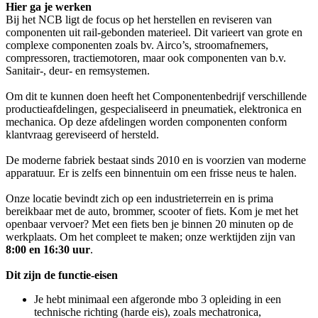
Hier ga je werken
Bij het NCB ligt de focus op het herstellen en reviseren van
componenten uit rail-gebonden materieel. Dit varieert van grote en
complexe componenten zoals bv. Airco’s, stroomafnemers,
compressoren, tractiemotoren, maar ook componenten van b.v.
Sanitair-, deur- en remsystemen.
Om dit te kunnen doen heeft het Componentenbedrijf verschillende
productieafdelingen, gespecialiseerd in pneumatiek, elektronica en
mechanica. Op deze afdelingen worden componenten conform
klantvraag gereviseerd of hersteld.
De moderne fabriek bestaat sinds 2010 en is voorzien van moderne
apparatuur. Er is zelfs een binnentuin om een frisse neus te halen.
Onze locatie bevindt zich op een industrieterrein en is prima
bereikbaar met de auto, brommer, scooter of fiets. Kom je met het
openbaar vervoer? Met een fiets ben je binnen 20 minuten op de
werkplaats. Om het compleet te maken; onze werktijden zijn van
8:00 en 16:30 uur
.
Dit zijn de functie-eisen
Je hebt minimaal een afgeronde mbo 3 opleiding in een
technische richting (harde eis), zoals mechatronica,