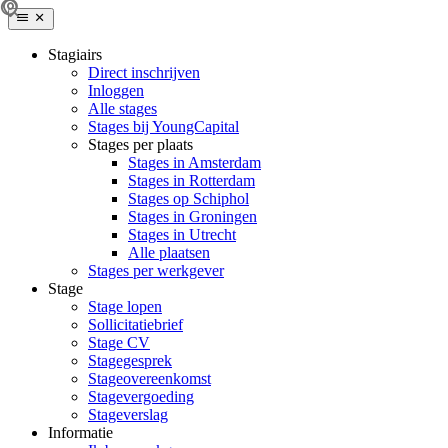
Stagiairs
Direct inschrijven
Inloggen
Alle stages
Stages bij YoungCapital
Stages per plaats
Stages in Amsterdam
Stages in Rotterdam
Stages op Schiphol
Stages in Groningen
Stages in Utrecht
Alle plaatsen
Stages per werkgever
Stage
Stage lopen
Sollicitatiebrief
Stage CV
Stagegesprek
Stageovereenkomst
Stagevergoeding
Stageverslag
Informatie