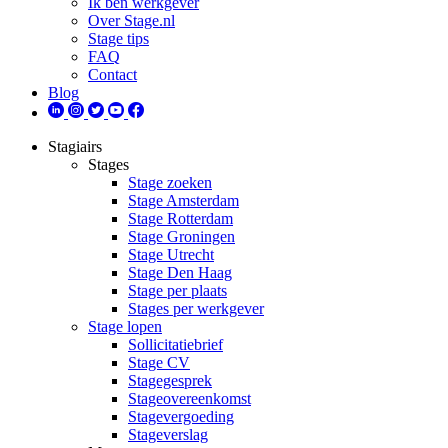
Ik ben werkgever
Over Stage.nl
Stage tips
FAQ
Contact
Blog
Stagiairs
Stages
Stage zoeken
Stage Amsterdam
Stage Rotterdam
Stage Groningen
Stage Utrecht
Stage Den Haag
Stage per plaats
Stages per werkgever
Stage lopen
Sollicitatiebrief
Stage CV
Stagegesprek
Stageovereenkomst
Stagevergoeding
Stageverslag