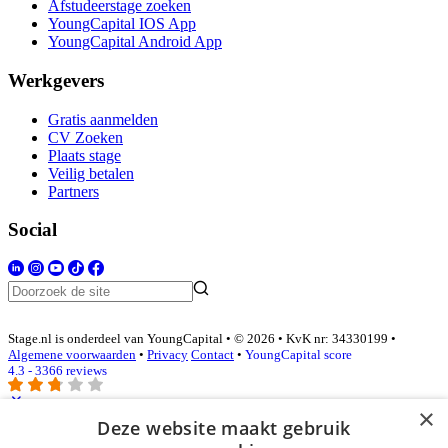
Afstudeerstage zoeken
YoungCapital IOS App
YoungCapital Android App
Werkgevers
Gratis aanmelden
CV Zoeken
Plaats stage
Veilig betalen
Partners
Social
Stage.nl is onderdeel van YoungCapital • © 2026 • KvK nr: 34330199 •
Algemene voorwaarden
•
Privacy
Contact
•
YoungCapital score
4.3 - 3366 reviews
×
Deze website maakt gebruik
Inloggen als bedrijf