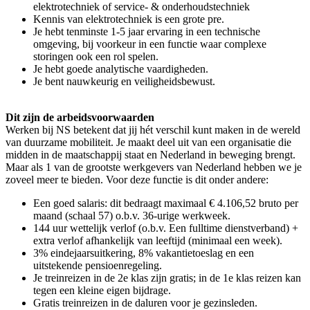
elektrotechniek of service- & onderhoudstechniek
Kennis van elektrotechniek is een grote pre.
Je hebt tenminste 1-5 jaar ervaring in een technische
omgeving, bij voorkeur in een functie waar complexe
storingen ook een rol spelen.
Je hebt goede analytische vaardigheden.
Je bent nauwkeurig en veiligheidsbewust.
Dit zijn de arbeidsvoorwaarden
Werken bij NS betekent dat jij hét verschil kunt maken in de wereld
van duurzame mobiliteit. Je maakt deel uit van een organisatie die
midden in de maatschappij staat en Nederland in beweging brengt.
Maar als 1 van de grootste werkgevers van Nederland hebben we je
zoveel meer te bieden. Voor deze functie is dit onder andere:
Een goed salaris: dit bedraagt maximaal € 4.106,52 bruto per
maand (schaal 57) o.b.v. 36-urige werkweek.
144 uur wettelijk verlof (o.b.v. Een fulltime dienstverband) +
extra verlof afhankelijk van leeftijd (minimaal een week).
3% eindejaarsuitkering, 8% vakantietoeslag en een
uitstekende pensioenregeling.
Je treinreizen in de 2e klas zijn gratis; in de 1e klas reizen kan
tegen een kleine eigen bijdrage.
Gratis treinreizen in de daluren voor je gezinsleden.