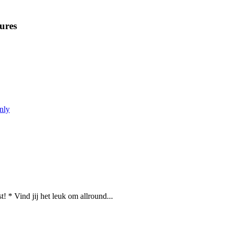
ures
nly
* Vind jij het leuk om allround...