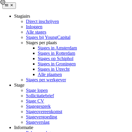
Stagiairs
Direct inschrijven
Inloggen
Alle stages
Stages bij YoungCapital
Stages per plaats
Stages in Amsterdam
Stages in Rotterdam
Stages op Schiphol
Stages in Groningen
Stages in Utrecht
Alle plaatsen
Stages per werkgever
Stage
Stage lopen
Sollicitatiebrief
Stage CV
Stagegesprek
Stageovereenkomst
Stagevergoeding
Stageverslag
Informatie