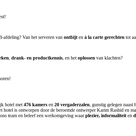
st!
-afdeling? Van het serveren van
ontbijt
en
à la carte gerechten
tot a
ieken
,
drank- en productkennis
, en het
oplossen
van klachten?
horen!
jk hotel met
476 kamers
en
20 vergaderzalen
, gunstig gelegen naast 
et hotel is ontworpen door de beroemde ontwerper Karim Rashid en m
 ons team en beleef een werkomgeving waar
plezier, informaliteit
en
d