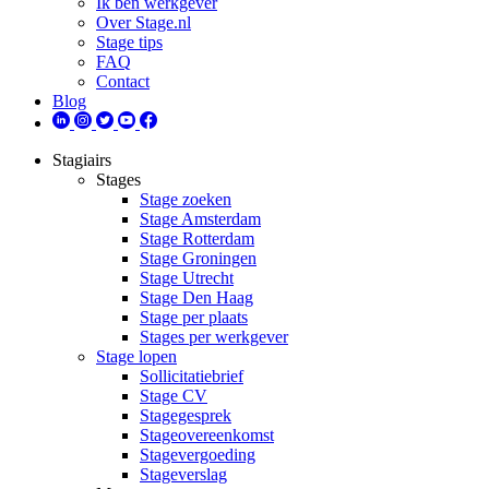
Ik ben werkgever
Over Stage.nl
Stage tips
FAQ
Contact
Blog
Stagiairs
Stages
Stage zoeken
Stage Amsterdam
Stage Rotterdam
Stage Groningen
Stage Utrecht
Stage Den Haag
Stage per plaats
Stages per werkgever
Stage lopen
Sollicitatiebrief
Stage CV
Stagegesprek
Stageovereenkomst
Stagevergoeding
Stageverslag