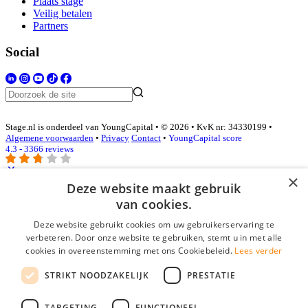
Plaats stage
Veilig betalen
Partners
Social
Stage.nl is onderdeel van YoungCapital • © 2026 • KvK nr: 34330199 •
Algemene voorwaarden
•
Privacy
Contact
•
YoungCapital score
4.3 - 3366 reviews
×
Deze website maakt gebruik
Inloggen als bedrijf
van cookies.
Deze website gebruikt cookies om uw gebruikerservaring te
E-mail
*
verbeteren. Door onze website te gebruiken, stemt u in met alle
cookies in overeenstemming met ons Cookiebeleid.
Lees verder
Wachtwoord
STRIKT NOODZAKELIJK
PRESTATIE
login gegevens onthouden
Wachtwoord vergeten?
login
TARGETING
FUNCTIONEEL