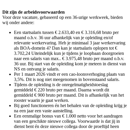
Dit zijn de arbeidsvoorwaarden
Voor deze vacature, gebaseerd op een 36-urige werkweek, bieden
wij onder andere:
Een startsalaris tussen € 2.633,40 en € 3.316,68 bruto per
maand o.b.v. 36 uur afhankelijk van je opleiding en/of
relevante werkervaring. Heb je minimaal 3 jaar werkervaring
als BOA-domein 4? Dan kan je startsalaris oplopen tot €
3.702,24 Uiteindelijk kun je tijdens je loopbaan doorgroeien
naar een salaris van max.. € 3.975,48 bruto per maand o.b.v.
36 uur. Bij start van de opleiding kom je meteen in dienst van
NS en ontvang je salaris.
Per 1 maart 2026 vindt er een cao-loonsverhoging plaats van
3,5%. Dit is nog niet meegenomen in bovenstaand salaris.
Tijdens de opleiding is de onregelmatigheidstoeslag
gemiddeld € 220 bruto per maand. Daarna wordt dit
gemiddeld € 900 bruto per maand. Dit is afhankelijk van het
rooster waarin je gaat werken.
Bij goed functioneren én het behalen van de opleiding krijg je
na een jaar een vaste aanstelling.
Een eenmalige bonus van € 1.000 netto voor het aandragen
van een geschikte nieuwe collega. Voorwaarde is dat jij in
dienst bent én deze nieuwe collega door de proeftijd heen