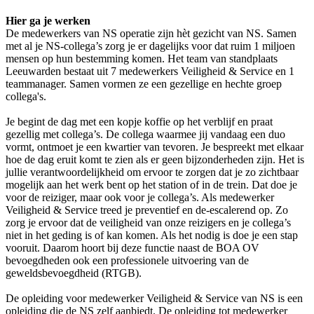
Hier ga je werken
De medewerkers van NS operatie zijn hèt gezicht van NS. Samen
met al je NS-collega’s zorg je er dagelijks voor dat ruim 1 miljoen
mensen op hun bestemming komen. Het team van standplaats
Leeuwarden bestaat uit 7 medewerkers Veiligheid & Service en 1
teammanager. Samen vormen ze een gezellige en hechte groep
collega's.
Je begint de dag met een kopje koffie op het verblijf en praat
gezellig met collega’s. De collega waarmee jij vandaag een duo
vormt, ontmoet je een kwartier van tevoren. Je bespreekt met elkaar
hoe de dag eruit komt te zien als er geen bijzonderheden zijn. Het is
jullie verantwoordelijkheid om ervoor te zorgen dat je zo zichtbaar
mogelijk aan het werk bent op het station of in de trein. Dat doe je
voor de reiziger, maar ook voor je collega’s. Als medewerker
Veiligheid & Service treed je preventief en de-escalerend op. Zo
zorg je ervoor dat de veiligheid van onze reizigers en je collega’s
niet in het geding is of kan komen. Als het nodig is doe je een stap
vooruit. Daarom hoort bij deze functie naast de BOA OV
bevoegdheden ook een professionele uitvoering van de
geweldsbevoegdheid (RTGB).
De opleiding voor medewerker Veiligheid & Service van NS is een
opleiding die de NS zelf aanbiedt. De opleiding tot medewerker