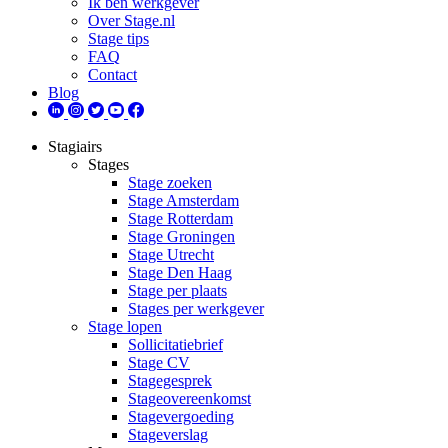
Ik ben werkgever
Over Stage.nl
Stage tips
FAQ
Contact
Blog
Stagiairs
Stages
Stage zoeken
Stage Amsterdam
Stage Rotterdam
Stage Groningen
Stage Utrecht
Stage Den Haag
Stage per plaats
Stages per werkgever
Stage lopen
Sollicitatiebrief
Stage CV
Stagegesprek
Stageovereenkomst
Stagevergoeding
Stageverslag