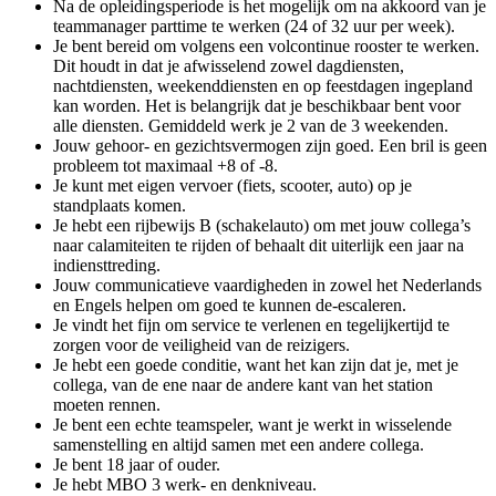
Na de opleidingsperiode is het mogelijk om na akkoord van je
teammanager parttime te werken (24 of 32 uur per week).
Je bent bereid om volgens een volcontinue rooster te werken.
Dit houdt in dat je afwisselend zowel dagdiensten,
nachtdiensten, weekenddiensten en op feestdagen ingepland
kan worden. Het is belangrijk dat je beschikbaar bent voor
alle diensten. Gemiddeld werk je 2 van de 3 weekenden.
Jouw gehoor- en gezichtsvermogen zijn goed. Een bril is geen
probleem tot maximaal +8 of -8.
Je kunt met eigen vervoer (fiets, scooter, auto) op je
standplaats komen.
Je hebt een rijbewijs B (schakelauto) om met jouw collega’s
naar calamiteiten te rijden of behaalt dit uiterlijk een jaar na
indiensttreding.
Jouw communicatieve vaardigheden in zowel het Nederlands
en Engels helpen om goed te kunnen de-escaleren.
Je vindt het fijn om service te verlenen en tegelijkertijd te
zorgen voor de veiligheid van de reizigers.
Je hebt een goede conditie, want het kan zijn dat je, met je
collega, van de ene naar de andere kant van het station
moeten rennen.
Je bent een echte teamspeler, want je werkt in wisselende
samenstelling en altijd samen met een andere collega.
Je bent 18 jaar of ouder.
Je hebt MBO 3 werk- en denkniveau.