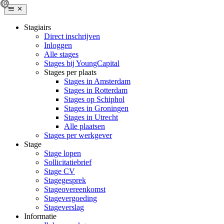
Stagiairs
Direct inschrijven
Inloggen
Alle stages
Stages bij YoungCapital
Stages per plaats
Stages in Amsterdam
Stages in Rotterdam
Stages op Schiphol
Stages in Groningen
Stages in Utrecht
Alle plaatsen
Stages per werkgever
Stage
Stage lopen
Sollicitatiebrief
Stage CV
Stagegesprek
Stageovereenkomst
Stagevergoeding
Stageverslag
Informatie