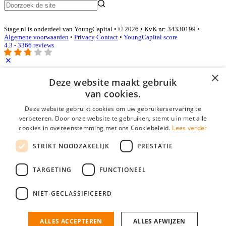
Stage.nl is onderdeel van YoungCapital • © 2026 • KvK nr: 34330199 •
Algemene voorwaarden
•
Privacy
Contact
•
YoungCapital score
4.3 - 3366 reviews
×
Inloggen als bedrijf
Deze website maakt gebruik
van cookies.
E-mail
*
Deze website gebruikt cookies om uw gebruikerservaring te
verbeteren. Door onze website te gebruiken, stemt u in met alle
cookies in overeenstemming met ons Cookiebeleid.
Lees verder
Wachtwoord
STRIKT NOODZAKELIJK
PRESTATIE
login gegevens onthouden
Wachtwoord vergeten?
login
TARGETING
FUNCTIONEEL
Bedrijf aanmelden
NIET-GECLASSIFICEERD
Na het aanmelden kun je meteen je vacature plaatsen en heb je je
nieuwe collega/werknemer zo gevonden!
ALLES ACCEPTEREN
ALLES AFWIJZEN