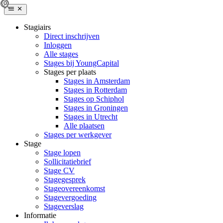
Stagiairs
Direct inschrijven
Inloggen
Alle stages
Stages bij YoungCapital
Stages per plaats
Stages in Amsterdam
Stages in Rotterdam
Stages op Schiphol
Stages in Groningen
Stages in Utrecht
Alle plaatsen
Stages per werkgever
Stage
Stage lopen
Sollicitatiebrief
Stage CV
Stagegesprek
Stageovereenkomst
Stagevergoeding
Stageverslag
Informatie