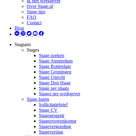
Ik ben werkgever
Over Stage.nl
Stage tips
FAQ
Contact
Blog
Stagiairs
Stages
Stage zoeken
Stage Amsterdam
Stage Rotterdam
Stage Groningen
Stage Utrecht
Stage Den Haag
Stage per plaats
Stages per werkgever
Stage lopen
Sollicitatiebrief
Stage CV
Stagegesprek
Stageovereenkomst
Stagevergoeding
Stageverslag