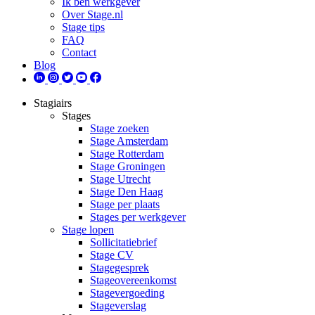
Ik ben werkgever
Over Stage.nl
Stage tips
FAQ
Contact
Blog
Stagiairs
Stages
Stage zoeken
Stage Amsterdam
Stage Rotterdam
Stage Groningen
Stage Utrecht
Stage Den Haag
Stage per plaats
Stages per werkgever
Stage lopen
Sollicitatiebrief
Stage CV
Stagegesprek
Stageovereenkomst
Stagevergoeding
Stageverslag