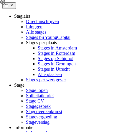
Stagiairs
Direct inschrijven
Inloggen
Alle stages
Stages bij YoungCapital
Stages per plaats
Stages in Amsterdam
Stages in Rotterdam
Stages op Schiphol
Stages in Groningen
Stages in Utrecht
Alle plaatsen
Stages per werkgever
Stage
Stage lopen
Sollicitatiebrief
Stage CV
Stagegesprek
Stageovereenkomst
Stagevergoeding
Stageverslag
Informatie