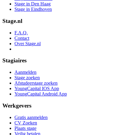
Stage in Den Haag
Stage in Eindhoven
Stage.nl
F.A.Q.
Contact
Over Stage.nl
Stagiaires
Aanmelden
Stage zoeken
Afstudeerstage zoeken
YoungCapital IOS App
YoungCapital Android App
Werkgevers
Gratis aanmelden
CV Zoeken
Plaats stage
Veilig betalen