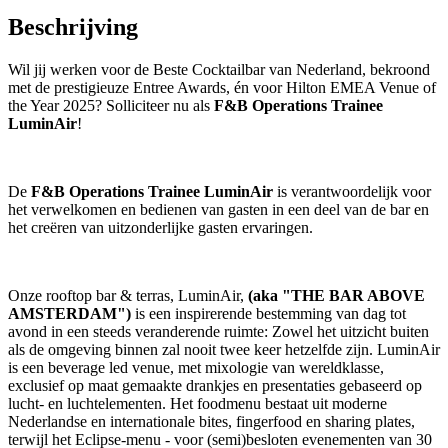
Beschrijving
Wil jij werken voor de Beste Cocktailbar van Nederland, bekroond
met de prestigieuze Entree Awards, én voor Hilton EMEA Venue of
the Year 2025? Solliciteer nu als
F&B Operations Trainee
LuminAir
!
De
F&B Operations Trainee LuminAir
is verantwoordelijk voor
het verwelkomen en bedienen van gasten in een deel van de bar en
het creëren van uitzonderlijke gasten ervaringen.
Onze rooftop bar & terras, LuminAir,
(aka "THE BAR ABOVE
AMSTERDAM")
is een inspirerende bestemming van dag tot
avond in een steeds veranderende ruimte: Zowel het uitzicht buiten
als de omgeving binnen zal nooit twee keer hetzelfde zijn. LuminAir
is een beverage led venue, met mixologie van wereldklasse,
exclusief op maat gemaakte drankjes en presentaties gebaseerd op
lucht- en luchtelementen. Het foodmenu bestaat uit moderne
Nederlandse en internationale bites, fingerfood en sharing plates,
terwijl het Eclipse-menu - voor (semi)besloten evenementen van 30