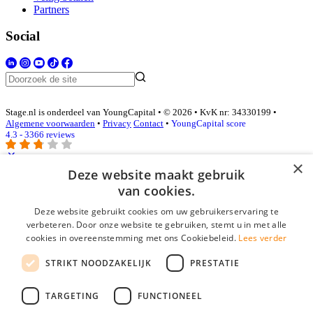
Partners
Social
Stage.nl is onderdeel van YoungCapital • © 2026 • KvK nr: 34330199 •
Algemene voorwaarden
•
Privacy
Contact
•
YoungCapital score
4.3 - 3366 reviews
×
Deze website maakt gebruik
Inloggen als bedrijf
van cookies.
Deze website gebruikt cookies om uw gebruikerservaring te
E-mail
*
verbeteren. Door onze website te gebruiken, stemt u in met alle
cookies in overeenstemming met ons Cookiebeleid.
Lees verder
Wachtwoord
STRIKT NOODZAKELIJK
PRESTATIE
login gegevens onthouden
Wachtwoord vergeten?
login
TARGETING
FUNCTIONEEL