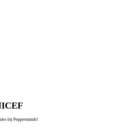
UNICEF
sales bij Pepperminds!