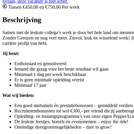
Helaas, deze vacature is niet actief.
Tussen €450,00 en €750,00 Per week
Beschrijving
Samen met de leukste collega’s werk je door het hele land om mensen
Zonder Grenzen en nog veel meer. Zinvol, leuk en wisselend werk! Jij b
carrière profijt van hebt.
Jij bent:
Enthousiast en gemotiveerd
Iemand die graag voor het beste resultaat wil gaan
Minimaal 1 dag per week beschikbaar
Er is geen minimale opleiding vereist
Minimaal 17 jaar
Wat wij bieden:
Een goed startsalaris én prestatiebonussen – gemiddeld verdien 
Recruitmentbonussen tot wel €300,- per vriend die jij aanbreng
Opleiding- en trainingsprogramma’s van onze eigen PepperA
De leukste feestjes, borrels en evenementen – enjoy the ride!
Oneindige doorgroeimogelijkheden – dare to grow!