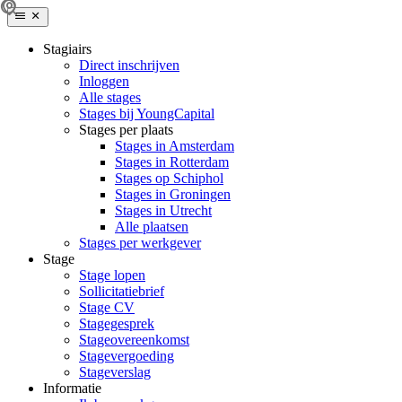
Stagiairs
Direct inschrijven
Inloggen
Alle stages
Stages bij YoungCapital
Stages per plaats
Stages in Amsterdam
Stages in Rotterdam
Stages op Schiphol
Stages in Groningen
Stages in Utrecht
Alle plaatsen
Stages per werkgever
Stage
Stage lopen
Sollicitatiebrief
Stage CV
Stagegesprek
Stageovereenkomst
Stagevergoeding
Stageverslag
Informatie