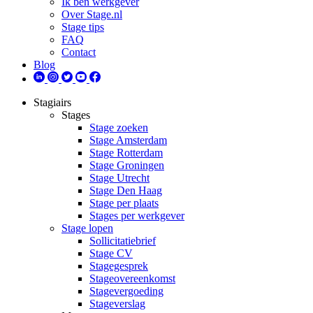
Ik ben werkgever
Over Stage.nl
Stage tips
FAQ
Contact
Blog
Stagiairs
Stages
Stage zoeken
Stage Amsterdam
Stage Rotterdam
Stage Groningen
Stage Utrecht
Stage Den Haag
Stage per plaats
Stages per werkgever
Stage lopen
Sollicitatiebrief
Stage CV
Stagegesprek
Stageovereenkomst
Stagevergoeding
Stageverslag