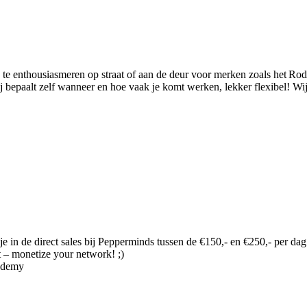
 te enthousiasmeren op straat of aan de deur voor merken zoals het Ro
epaalt zelf wanneer en hoe vaak je komt werken, lekker flexibel! Wij le
je in de direct sales bij Pepperminds tussen de €150,- en €250,- per dag
t – monetize your network! ;)
cademy