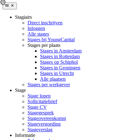
Stagiairs
Direct inschrijven
Inloggen
Alle stages
Stages bij YoungCapital
Stages per plaats
Stages in Amsterdam
Stages in Rotterdam
Stages op Schiphol
Stages in Groningen
Stages in Utrecht
Alle plaatsen
Stages per werkgever
Stage
Stage lopen
Sollicitatiebrief
Stage CV
Stagegesprek
Stageovereenkomst
Stagevergoeding
Stageverslag
Informatie