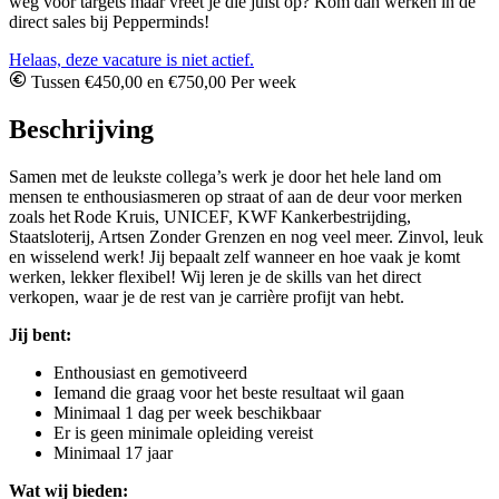
weg voor targets maar vreet je die juist op? Kom dan werken in de
direct sales bij Pepperminds!
Helaas, deze vacature is niet actief.
Tussen €450,00 en €750,00 Per week
Beschrijving
Samen met de leukste collega’s werk je door het hele land om
mensen te enthousiasmeren op straat of aan de deur voor merken
zoals het Rode Kruis, UNICEF, KWF Kankerbestrijding,
Staatsloterij, Artsen Zonder Grenzen en nog veel meer. Zinvol, leuk
en wisselend werk! Jij bepaalt zelf wanneer en hoe vaak je komt
werken, lekker flexibel! Wij leren je de skills van het direct
verkopen, waar je de rest van je carrière profijt van hebt.
Jij bent:
Enthousiast en gemotiveerd
Iemand die graag voor het beste resultaat wil gaan
Minimaal 1 dag per week beschikbaar
Er is geen minimale opleiding vereist
Minimaal 17 jaar
Wat wij bieden: