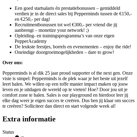
Een goed startsalaris én prestatiebonussen – gemiddeld
verdien je in de direct sales bij Pepperminds tussen de €150,-
en €250,- per dag!
Recruitmentbonussen tot wel €300,- per vriend die jij
aanbrengt – monetize your network! ;)
Opleiding- en trainingsprogramma’s van onze eigen
PepperAcademy
De leukste feestjes, borrels en evenementen – enjoy the ride!
Oneindige doorgroeimogelijkheden – dare to grow!
Over ons:
Pepperminds is al dik 25 jaar proud supporter of the next gen. Onze
visie is simpel: Pepperminds is de plek waar je het beste uit jezelf
leert halen. We willen op een toffe manier impact maken op jouw
leven en je uitdagen de wereld op te vreten! Hoe? Door jou uit je
comfort zone te halen. Sales is our playground en hierdoor leer jij
elke dag weer je eigen succes te creëren. Dus ben jij klaar om succes
te creëren? Solliciteer dan direct en start volgende week al!
Extra informatie
Status