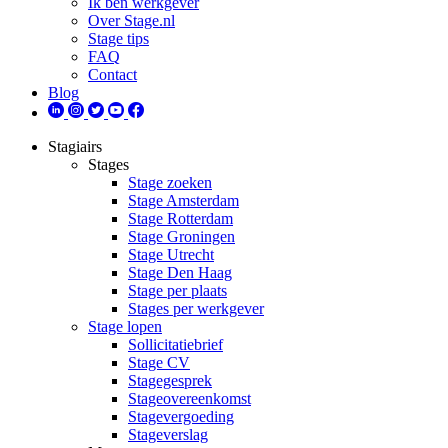
Ik ben werkgever
Over Stage.nl
Stage tips
FAQ
Contact
Blog
Stagiairs
Stages
Stage zoeken
Stage Amsterdam
Stage Rotterdam
Stage Groningen
Stage Utrecht
Stage Den Haag
Stage per plaats
Stages per werkgever
Stage lopen
Sollicitatiebrief
Stage CV
Stagegesprek
Stageovereenkomst
Stagevergoeding
Stageverslag