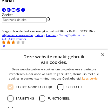
Social
Zoeken
Stage.nl is onderdeel van YoungCapital • © 2026 • KvK nr: 34330199 •
Algemene voorwaarden
•
Privacy
Contact
•
YoungCapital score
4.3 - 3366 reviews
×
Inloggen als bedrijf
Deze website maakt gebruik
van cookies.
E-mail
*
Deze website gebruikt cookies om uw gebruikerservaring te
verbeteren. Door onze website te gebruiken, stemt u in met alle
cookies in overeenstemming met ons Cookiebeleid.
Lees verder
Wachtwoord
STRIKT NOODZAKELIJK
PRESTATIE
login gegevens onthouden
Wachtwoord vergeten?
login
TARGETING
FUNCTIONEEL
Bedrijf aanmelden