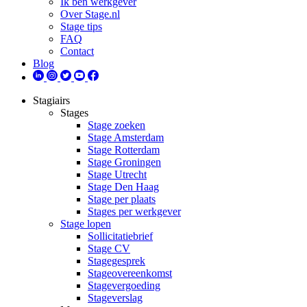
Ik ben werkgever
Over Stage.nl
Stage tips
FAQ
Contact
Blog
Stagiairs
Stages
Stage zoeken
Stage Amsterdam
Stage Rotterdam
Stage Groningen
Stage Utrecht
Stage Den Haag
Stage per plaats
Stages per werkgever
Stage lopen
Sollicitatiebrief
Stage CV
Stagegesprek
Stageovereenkomst
Stagevergoeding
Stageverslag