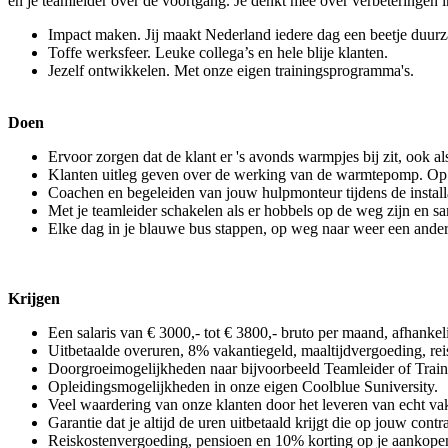
en je teamleider over de voortgang. Je denkt mee over verbeteringen i
Impact maken. Jij maakt Nederland iedere dag een beetje duur
Toffe werksfeer. Leuke collega’s en hele blije klanten.
Jezelf ontwikkelen. Met onze eigen trainingsprogramma's.
Doen
Ervoor zorgen dat de klant er 's avonds warmpjes bij zit, ook als
Klanten uitleg geven over de werking van de warmtepomp. Op i
Coachen en begeleiden van jouw hulpmonteur tijdens de installa
Met je teamleider schakelen als er hobbels op de weg zijn en 
Elke dag in je blauwe bus stappen, op weg naar weer een ander
Krijgen
Een salaris van € 3000,- tot € 3800,- bruto per maand, afhankeli
Uitbetaalde overuren, 8% vakantiegeld, maaltijdvergoeding, rei
Doorgroeimogelijkheden naar bijvoorbeeld Teamleider of Train
Opleidingsmogelijkheden in onze eigen Coolblue Suniversity.
Veel waardering van onze klanten door het leveren van echt v
Garantie dat je altijd de uren uitbetaald krijgt die op jouw contra
Reiskostenvergoeding, pensioen en 10% korting op je aankopen