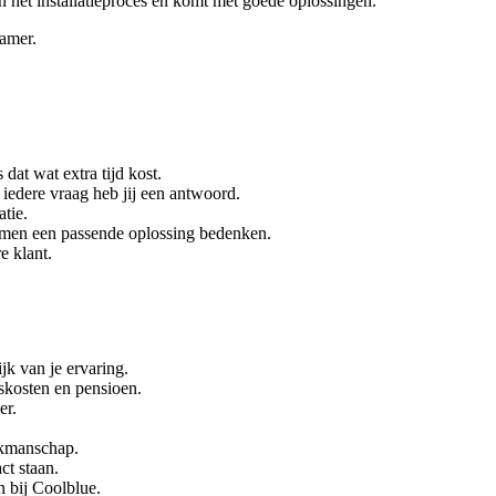
n het installatieproces en komt met goede oplossingen.
zamer.
 dat wat extra tijd kost.
edere vraag heb jij een antwoord.
tie.
samen een passende oplossing bedenken.
e klant.
jk van je ervaring.
skosten en pensioen.
er.
akmanschap.
ct staan.
 bij Coolblue.