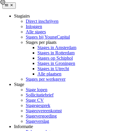
Stagiairs
Direct inschrijven
Inloggen
Alle stages
Stages bij YoungCapital
Stages per plaats
Stages in Amsterdam
Stages in Rotterdam
Stages op Schiphol
Stages in Groningen
Stages in Utrecht
Alle plaatsen
Stages per werkgever
Stage
Stage lopen
Sollicitatiebrief
Stage CV
Stagegesprek
Stageovereenkomst
Stagevergoeding
Stageverslag
Informatie