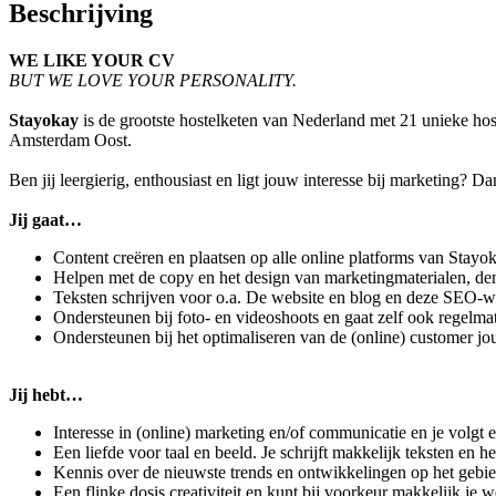
Beschrijving
WE LIKE YOUR CV
BUT WE LOVE YOUR PERSONALITY.
Stayokay
is de grootste hostelketen van Nederland met 21 unieke hos
Amsterdam Oost.
Ben jij leergierig, enthousiast en ligt jouw interesse bij marketing? 
Jij gaat…
Content creëren en plaatsen op alle online platforms van Stay
Helpen met de copy en het design van marketingmaterialen, denk 
Teksten schrijven voor o.a. De website en blog en deze SEO-
Ondersteunen bij foto- en videoshoots en gaat zelf ook regelma
Ondersteunen bij het optimaliseren van de (online) customer jo
Jij hebt…
Interesse in (online) marketing en/of communicatie en je volgt e
Een liefde voor taal en beeld. Je schrijft makkelijk teksten en 
Kennis over de nieuwste trends en ontwikkelingen op het gebie
Een flinke dosis creativiteit en kunt bij voorkeur makkelijk je 