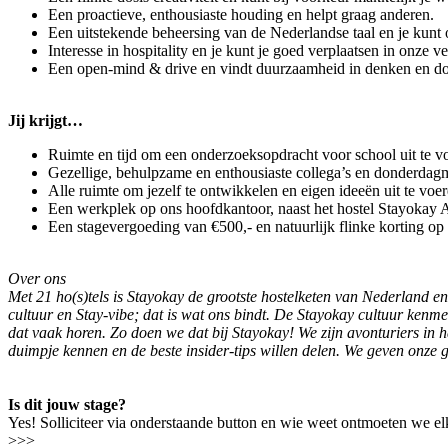
Een proactieve, enthousiaste houding en helpt graag anderen.
Een uitstekende beheersing van de Nederlandse taal en je kunt 
Interesse in hospitality en je kunt je goed verplaatsen in onze v
Een open-mind & drive en vindt duurzaamheid in denken en do
Jij krijgt…
Ruimte en tijd om een onderzoeksopdracht voor school uit te v
Gezellige, behulpzame en enthousiaste collega’s en donderdag
Alle ruimte om jezelf te ontwikkelen en eigen ideeën uit te voere
Een werkplek op ons hoofdkantoor, naast het hostel Stayokay 
Een stagevergoeding van €500,- en natuurlijk flinke korting o
Over ons
Met 21 ho(s)tels is Stayokay de grootste hostelketen van Nederland e
cultuur en Stay-vibe; dat is wat ons bindt. De Stayokay cultuur kenm
dat vaak horen. Zo doen we dat bij Stayokay! We zijn avonturiers in
duimpje kennen en de beste insider-tips willen delen. We geven onze
Is dit jouw stage?
Yes! Solliciteer via onderstaande button en wie weet ontmoeten we 
>>>