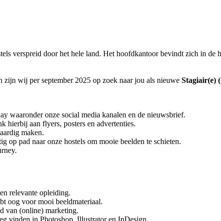
tels verspreid door het hele land. Het hoofdkantoor bevindt zich in de 
Dan zijn wij per september 2025 op zoek naar jou als nieuwe
S
tagiair(e
okay waaronder onze social media kanalen en de nieuwsbrief.
hierbij aan flyers, posters en advertenties.
waardig maken.
tig op pad naar onze hostels om mooie beelden te schieten.
urney.
en relevante opleiding.
hebt oog voor mooi beeldmateriaal.
d van (online) marketing.
weg vinden in Photoshop, Illustrator en InDesign.