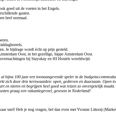
ook goed uit de voeten in het Engels.
erschillende gasten.
en heel normaal.
oeren.
middagborrels.
n. Je bijdrage wordt écht op prijs gesteld.
Amsterdam Oost, in het gezellige, hippe Amsterdam Oost.
p overnachtingen bij Stayokay en HI Hostels wereldwijd.
n al bijna 100 jaar een toonaangevende speler in de budgetaccommodati
erkt zich door drie kernwaarden: open, gedreven en duurzaam. Open to 
 hart en nieren en begrijpen heel goed wat reizen zo onvergetelijk m
 gasten graag een vakantiegevoel, gewoon in Nederland!
elkaar snel! Heb je nog vragen, bel dan even met Yvonne Littooij (Ma