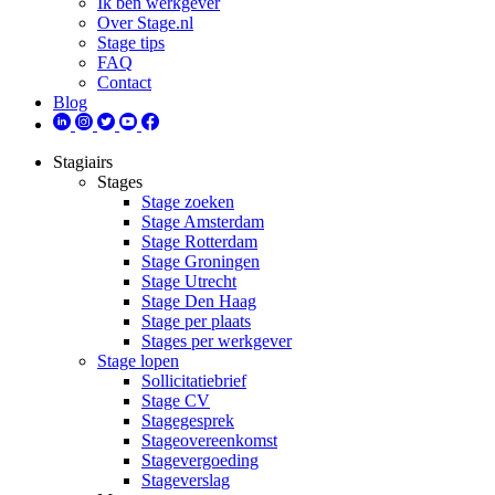
Ik ben werkgever
Over Stage.nl
Stage tips
FAQ
Contact
Blog
Stagiairs
Stages
Stage zoeken
Stage Amsterdam
Stage Rotterdam
Stage Groningen
Stage Utrecht
Stage Den Haag
Stage per plaats
Stages per werkgever
Stage lopen
Sollicitatiebrief
Stage CV
Stagegesprek
Stageovereenkomst
Stagevergoeding
Stageverslag