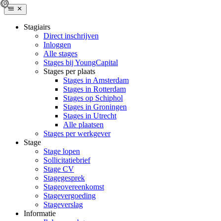
Stagiairs
Direct inschrijven
Inloggen
Alle stages
Stages bij YoungCapital
Stages per plaats
Stages in Amsterdam
Stages in Rotterdam
Stages op Schiphol
Stages in Groningen
Stages in Utrecht
Alle plaatsen
Stages per werkgever
Stage
Stage lopen
Sollicitatiebrief
Stage CV
Stagegesprek
Stageovereenkomst
Stagevergoeding
Stageverslag
Informatie