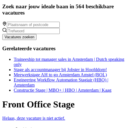
Zoek naar jouw ideale baan in 564 beschikbare
vacatures
Vacatures zoeken
Gerelateerde vacatures
Traineeship tot manager sales in Amsterdam | Dutch speaking
only
Stage als accountmanager bij Jobster in Hoofddorp!
Meewerkstage AH to go Amsterdam Amstel (BOL)
Engineering Workflow Automation Stagiair (HBO) |
Amsterdam
Constructie Stage | MBO+ | HBO | Amsterdam | Kaag
Front Office Stage
Helaas, deze vacature is niet actief.