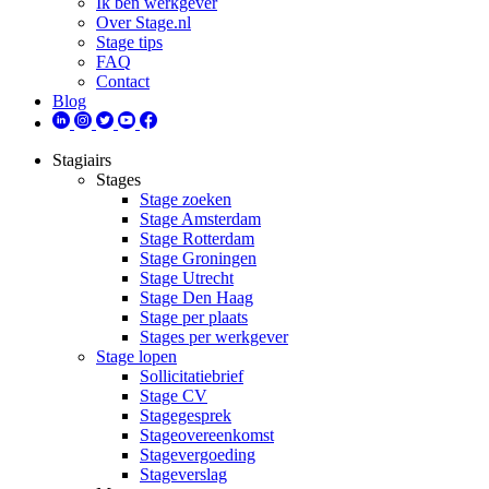
Ik ben werkgever
Over Stage.nl
Stage tips
FAQ
Contact
Blog
Stagiairs
Stages
Stage zoeken
Stage Amsterdam
Stage Rotterdam
Stage Groningen
Stage Utrecht
Stage Den Haag
Stage per plaats
Stages per werkgever
Stage lopen
Sollicitatiebrief
Stage CV
Stagegesprek
Stageovereenkomst
Stagevergoeding
Stageverslag