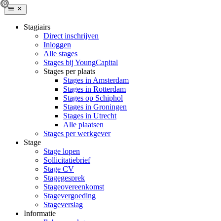
Stagiairs
Direct inschrijven
Inloggen
Alle stages
Stages bij YoungCapital
Stages per plaats
Stages in Amsterdam
Stages in Rotterdam
Stages op Schiphol
Stages in Groningen
Stages in Utrecht
Alle plaatsen
Stages per werkgever
Stage
Stage lopen
Sollicitatiebrief
Stage CV
Stagegesprek
Stageovereenkomst
Stagevergoeding
Stageverslag
Informatie