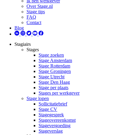
Ik ben werkgever
Over Stage.nl
Stage tips
FAQ
Contact
Blog
Stagiairs
Stages
Stage zoeken
Stage Amsterdam
Stage Rotterdam
Stage Groningen
Stage Utrecht
Stage Den Haag
Stage per plaats
Stages per werkgever
Stage lopen
Sollicitatiebrief
Stage CV
Stagegesprek
Stageovereenkomst
Stagevergoeding
Stageverslag