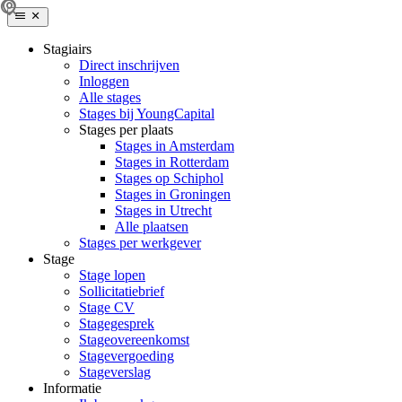
Stagiairs
Direct inschrijven
Inloggen
Alle stages
Stages bij YoungCapital
Stages per plaats
Stages in Amsterdam
Stages in Rotterdam
Stages op Schiphol
Stages in Groningen
Stages in Utrecht
Alle plaatsen
Stages per werkgever
Stage
Stage lopen
Sollicitatiebrief
Stage CV
Stagegesprek
Stageovereenkomst
Stagevergoeding
Stageverslag
Informatie