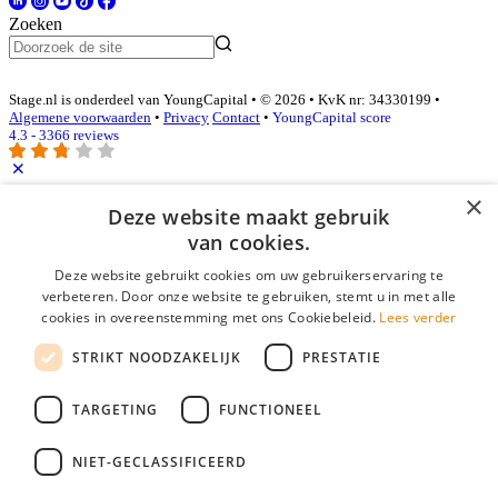
Zoeken
Stage.nl is onderdeel van YoungCapital • © 2026 • KvK nr: 34330199 •
Algemene voorwaarden
•
Privacy
Contact
•
YoungCapital score
4.3 - 3366 reviews
×
Inloggen als bedrijf
Deze website maakt gebruik
van cookies.
E-mail
*
Deze website gebruikt cookies om uw gebruikerservaring te
verbeteren. Door onze website te gebruiken, stemt u in met alle
cookies in overeenstemming met ons Cookiebeleid.
Lees verder
Wachtwoord
STRIKT NOODZAKELIJK
PRESTATIE
login gegevens onthouden
Wachtwoord vergeten?
login
TARGETING
FUNCTIONEEL
Bedrijf aanmelden
NIET-GECLASSIFICEERD
Na het aanmelden kun je meteen je vacature plaatsen en heb je je