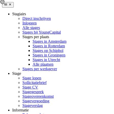
Stagiairs
Direct inschrijven
Inloggen
Alle stages
Stages bij YoungCapital
Stages per plaats
Stages in Amsterdam
Stages in Rotterdam
Stages op Schiphol
Stages in Groningen
Stages in Utrecht
Alle plaatsen
Stages per werkgever
Stage
Stage lopen
Sollicitatiebrief
Stage CV
Stagegesprek
Stageovereenkomst
Stagevergoeding
Stageverslag
Informatie