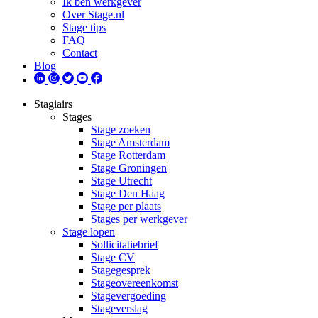
Ik ben werkgever
Over Stage.nl
Stage tips
FAQ
Contact
Blog
Stagiairs
Stages
Stage zoeken
Stage Amsterdam
Stage Rotterdam
Stage Groningen
Stage Utrecht
Stage Den Haag
Stage per plaats
Stages per werkgever
Stage lopen
Sollicitatiebrief
Stage CV
Stagegesprek
Stageovereenkomst
Stagevergoeding
Stageverslag