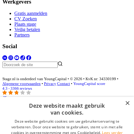
Werkgevers
Gratis aanmelden
CV Zoeken
Plaats stage
Veilig betalen
Partners
Social
Stage.nl is onderdeel van YoungCapital • © 2026 • KvK nr: 34330199 •
Algemene voorwaarden
•
Privacy
Contact
•
YoungCapital score
4.3 - 3366 reviews
×
Deze website maakt gebruik
Inloggen als bedrijf
van cookies.
Deze website gebruikt cookies om uw gebruikerservaring te
E-mail
*
verbeteren. Door onze website te gebruiken, stemt u in met alle
cookies in overeenstemming met ons Cookiebeleid.
Lees verder
Wachtwoord