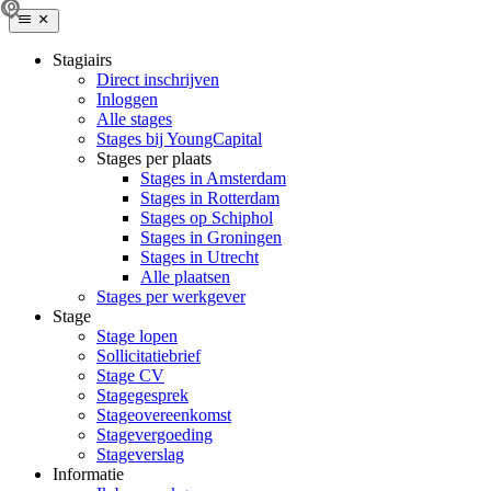
Stagiairs
Direct inschrijven
Inloggen
Alle stages
Stages bij YoungCapital
Stages per plaats
Stages in Amsterdam
Stages in Rotterdam
Stages op Schiphol
Stages in Groningen
Stages in Utrecht
Alle plaatsen
Stages per werkgever
Stage
Stage lopen
Sollicitatiebrief
Stage CV
Stagegesprek
Stageovereenkomst
Stagevergoeding
Stageverslag
Informatie