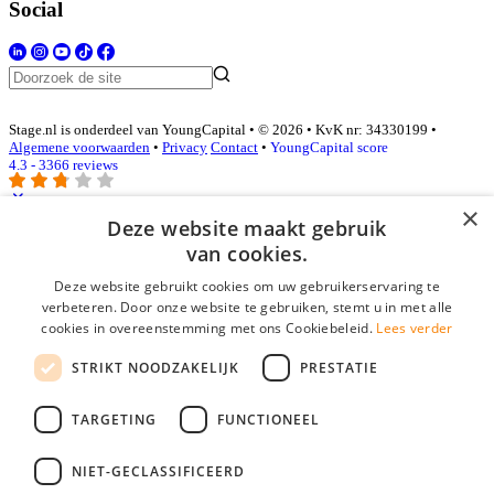
Social
Stage.nl is onderdeel van YoungCapital • © 2026 • KvK nr: 34330199 •
Algemene voorwaarden
•
Privacy
Contact
•
YoungCapital score
4.3 - 3366 reviews
×
Deze website maakt gebruik
Inloggen als bedrijf
van cookies.
Deze website gebruikt cookies om uw gebruikerservaring te
E-mail
*
verbeteren. Door onze website te gebruiken, stemt u in met alle
cookies in overeenstemming met ons Cookiebeleid.
Lees verder
Wachtwoord
STRIKT NOODZAKELIJK
PRESTATIE
login gegevens onthouden
Wachtwoord vergeten?
login
TARGETING
FUNCTIONEEL
Bedrijf aanmelden
NIET-GECLASSIFICEERD