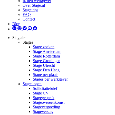
Ik ben werkgever
Over Stage.nl
Stage tips
FAQ
Contact
Blog
Stagiairs
Stages
Stage zoeken
Stage Amsterdam
Stage Rotterdam
Stage Groningen
Stage Utrecht
Stage Den Haag
Stage per plaats
Stages per werkgever
Stage lopen
Sollicitatiebrief
Stage CV
Stagegesprek
Stageovereenkomst
Stagevergoeding
Stageverslag