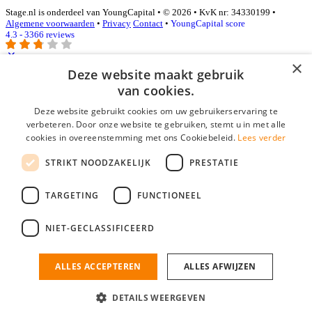
Stage.nl is onderdeel van YoungCapital • © 2026 • KvK nr: 34330199 •
Algemene voorwaarden
•
Privacy
Contact
•
YoungCapital score
4.3 - 3366 reviews
×
Deze website maakt gebruik
Inloggen als bedrijf
van cookies.
Deze website gebruikt cookies om uw gebruikerservaring te
E-mail
*
verbeteren. Door onze website te gebruiken, stemt u in met alle
cookies in overeenstemming met ons Cookiebeleid.
Lees verder
Wachtwoord
STRIKT NOODZAKELIJK
PRESTATIE
login gegevens onthouden
Wachtwoord vergeten?
login
TARGETING
FUNCTIONEEL
Bedrijf aanmelden
NIET-GECLASSIFICEERD
Na het aanmelden kun je meteen je vacature plaatsen en heb je je
nieuwe collega/werknemer zo gevonden!
ALLES ACCEPTEREN
ALLES AFWIJZEN
Heb je nog geen gratis bedrijfsprofiel?
DETAILS WEERGEVEN
Bedrijf aanmelden