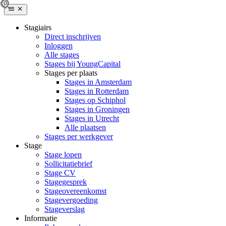
Stagiairs
Direct inschrijven
Inloggen
Alle stages
Stages bij YoungCapital
Stages per plaats
Stages in Amsterdam
Stages in Rotterdam
Stages op Schiphol
Stages in Groningen
Stages in Utrecht
Alle plaatsen
Stages per werkgever
Stage
Stage lopen
Sollicitatiebrief
Stage CV
Stagegesprek
Stageovereenkomst
Stagevergoeding
Stageverslag
Informatie