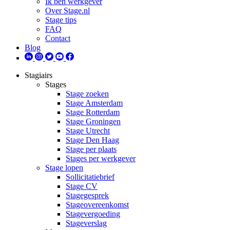
Ik ben werkgever
Over Stage.nl
Stage tips
FAQ
Contact
Blog
Stagiairs
Stages
Stage zoeken
Stage Amsterdam
Stage Rotterdam
Stage Groningen
Stage Utrecht
Stage Den Haag
Stage per plaats
Stages per werkgever
Stage lopen
Sollicitatiebrief
Stage CV
Stagegesprek
Stageovereenkomst
Stagevergoeding
Stageverslag