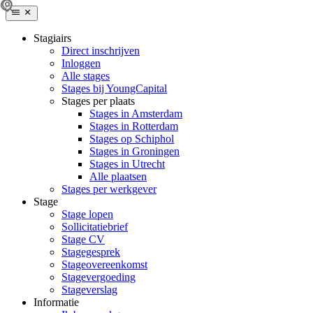
Stagiairs
Direct inschrijven
Inloggen
Alle stages
Stages bij YoungCapital
Stages per plaats
Stages in Amsterdam
Stages in Rotterdam
Stages op Schiphol
Stages in Groningen
Stages in Utrecht
Alle plaatsen
Stages per werkgever
Stage
Stage lopen
Sollicitatiebrief
Stage CV
Stagegesprek
Stageovereenkomst
Stagevergoeding
Stageverslag
Informatie