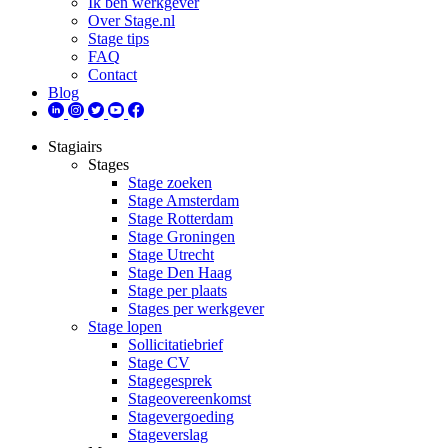
Ik ben werkgever
Over Stage.nl
Stage tips
FAQ
Contact
Blog
Stagiairs
Stages
Stage zoeken
Stage Amsterdam
Stage Rotterdam
Stage Groningen
Stage Utrecht
Stage Den Haag
Stage per plaats
Stages per werkgever
Stage lopen
Sollicitatiebrief
Stage CV
Stagegesprek
Stageovereenkomst
Stagevergoeding
Stageverslag