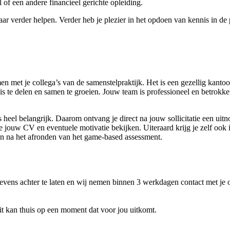
of een andere financieel gerichte opleiding.
ar verder helpen. Verder heb je plezier in het opdoen van kennis in d
men met je collega’s van de samenstelpraktijk. Het is een gezellig kant
nis te delen en samen te groeien. Jouw team is professioneel en betrokk
es heel belangrijk. Daarom ontvang je direct na jouw sollicitatie een ui
jouw CV en eventuele motivatie bekijken. Uiteraard krijg je zelf ook i
en na het afronden van het game-based assessment.
gevens achter te laten en wij nemen binnen 3 werkdagen contact met je 
it kan thuis op een moment dat voor jou uitkomt.