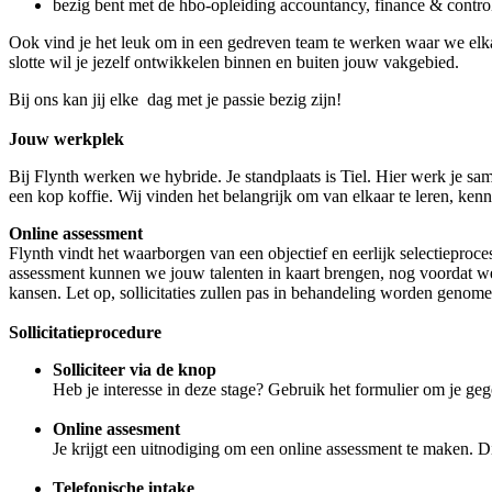
bezig bent met de hbo-opleiding accountancy, finance & control 
Ook vind je het leuk om in een gedreven team te werken waar we elka
slotte wil je jezelf ontwikkelen binnen en buiten jouw vakgebied.
Bij ons kan jij elke dag met je passie bezig zijn!
Jouw werkplek
Bij Flynth werken we hybride. Je standplaats is Tiel. Hier werk je sa
een kop koffie. Wij vinden het belangrijk om van elkaar te leren, ken
Online assessment
Flynth vindt het waarborgen van een objectief en eerlijk selectieproc
assessment kunnen we jouw talenten in kaart brengen, nog voordat we 
kansen. Let op, sollicitaties zullen pas in behandeling worden genom
Sollicitatieprocedure
Solliciteer via de knop
Heb je interesse in deze stage? Gebruik het formulier om je ge
Online assesment
Je krijgt een uitnodiging om een online assessment te maken. D
Telefonische intake