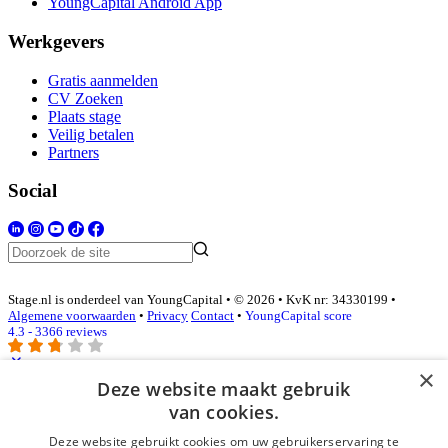
YoungCapital Android App
Werkgevers
Gratis aanmelden
CV Zoeken
Plaats stage
Veilig betalen
Partners
Social
Stage.nl is onderdeel van YoungCapital • © 2026 • KvK nr: 34330199 •
Algemene voorwaarden
•
Privacy
Contact
•
YoungCapital score
4.3 - 3366 reviews
×
Deze website maakt gebruik
Inloggen als bedrijf
van cookies.
Deze website gebruikt cookies om uw gebruikerservaring te
E-mail
*