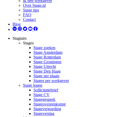
Ik ben werkgever
Over Stage.nl
Stage tips
FAQ
Contact
Blog
Stagiairs
Stages
Stage zoeken
Stage Amsterdam
Stage Rotterdam
Stage Groningen
Stage Utrecht
Stage Den Haag
Stage per plaats
Stages per werkgever
Stage lopen
Sollicitatiebrief
Stage CV
Stagegesprek
Stageovereenkomst
Stagevergoeding
Stageverslag