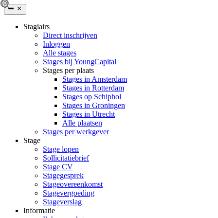
Stagiairs
Direct inschrijven
Inloggen
Alle stages
Stages bij YoungCapital
Stages per plaats
Stages in Amsterdam
Stages in Rotterdam
Stages op Schiphol
Stages in Groningen
Stages in Utrecht
Alle plaatsen
Stages per werkgever
Stage
Stage lopen
Sollicitatiebrief
Stage CV
Stagegesprek
Stageovereenkomst
Stagevergoeding
Stageverslag
Informatie