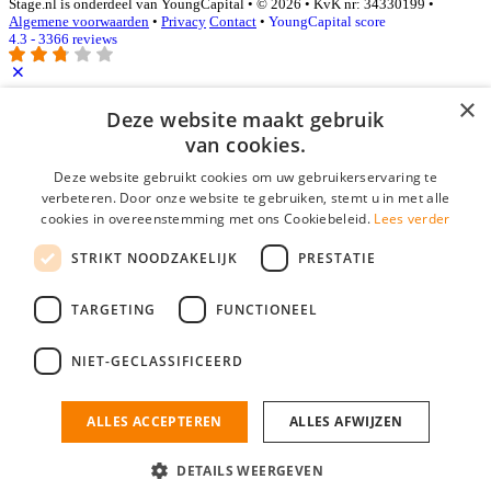
Stage.nl is onderdeel van YoungCapital • © 2026 • KvK nr: 34330199 •
Algemene voorwaarden
•
Privacy
Contact
•
YoungCapital score
4.3 - 3366 reviews
×
Inloggen als bedrijf
Deze website maakt gebruik
van cookies.
E-mail
*
Deze website gebruikt cookies om uw gebruikerservaring te
verbeteren. Door onze website te gebruiken, stemt u in met alle
cookies in overeenstemming met ons Cookiebeleid.
Lees verder
Wachtwoord
STRIKT NOODZAKELIJK
PRESTATIE
login gegevens onthouden
Wachtwoord vergeten?
login
TARGETING
FUNCTIONEEL
Bedrijf aanmelden
NIET-GECLASSIFICEERD
Na het aanmelden kun je meteen je vacature plaatsen en heb je je
nieuwe collega/werknemer zo gevonden!
ALLES ACCEPTEREN
ALLES AFWIJZEN
Heb je nog geen gratis bedrijfsprofiel?
DETAILS WEERGEVEN
Bedrijf aanmelden