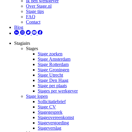
Ik ben werkgever
Over Stage.nl
Stage tips
FAQ
Contact
Blog
Stagiairs
Stages
Stage zoeken
Stage Amsterdam
Stage Rotterdam
Stage Groningen
Stage Utrecht
Stage Den Haag
Stage per plaats
Stages per werkgever
Stage lopen
Sollicitatiebrief
Stage CV
Stagegesprek
Stageovereenkomst
Stagevergoeding
Stageverslag