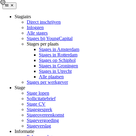
Stagiairs
Direct inschrijven
Inloggen
Alle stages
Stages bij YoungCapital
Stages per plaats
Stages in Amsterdam
Stages in Rotterdam
Stages op Schiphol
Stages in Groningen
Stages in Utrecht
Alle plaatsen
Stages per werkgever
Stage
Stage lopen
Sollicitatiebrief
Stage CV
Stagegesprek
Stageovereenkomst
Stagevergoeding
Stageverslag
Informatie