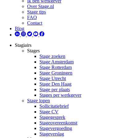
Ik ben werkgever
Over Stage.nl
Stage tips
FAQ
Contact
Blog
Stagiairs
Stages
Stage zoeken
Stage Amsterdam
Stage Rotterdam
Stage Groningen
Stage Utrecht
Stage Den Haag
Stage per plaats
Stages per werkgever
Stage lopen
Sollicitatiebrief
Stage CV
Stagegesprek
Stageovereenkomst
Stagevergoeding
Stageverslag