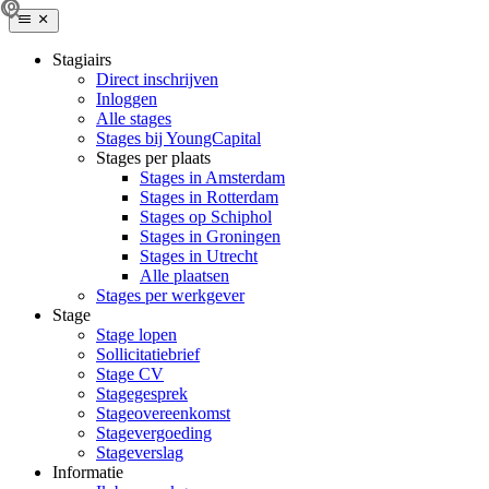
Stagiairs
Direct inschrijven
Inloggen
Alle stages
Stages bij YoungCapital
Stages per plaats
Stages in Amsterdam
Stages in Rotterdam
Stages op Schiphol
Stages in Groningen
Stages in Utrecht
Alle plaatsen
Stages per werkgever
Stage
Stage lopen
Sollicitatiebrief
Stage CV
Stagegesprek
Stageovereenkomst
Stagevergoeding
Stageverslag
Informatie