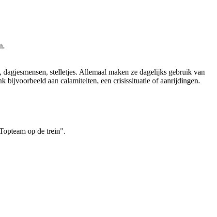
n.
, dagjesmensen, stelletjes. Allemaal maken ze dagelijks gebruik van
 bijvoorbeeld aan calamiteiten, een crisissituatie of aanrijdingen.
 Topteam op de trein".