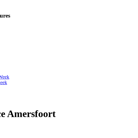
ures
 Week
week
ce Amersfoort