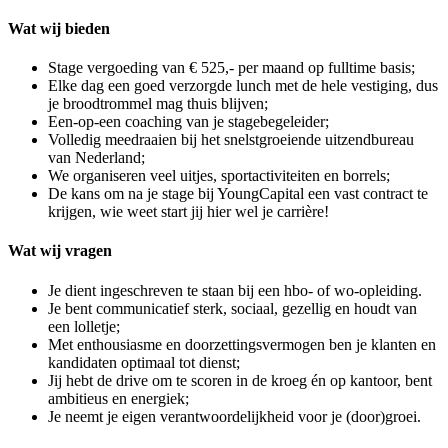
Wat wij bieden
Stage vergoeding van € 525,- per maand op fulltime basis;
Elke dag een goed verzorgde lunch met de hele vestiging, dus
je broodtrommel mag thuis blijven;
Een-op-een coaching van je stagebegeleider;
Volledig meedraaien bij het snelstgroeiende uitzendbureau
van Nederland;
We organiseren veel uitjes, sportactiviteiten en borrels;
De kans om na je stage bij YoungCapital een vast contract te
krijgen, wie weet start jij hier wel je carrière!
Wat wij vragen
Je dient ingeschreven te staan bij een hbo- of wo-opleiding.
Je bent communicatief sterk, sociaal, gezellig en houdt van
een lolletje;
Met enthousiasme en doorzettingsvermogen ben je klanten en
kandidaten optimaal tot dienst;
Jij hebt de drive om te scoren in de kroeg én op kantoor, bent
ambitieus en energiek;
Je neemt je eigen verantwoordelijkheid voor je (door)groei.