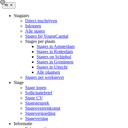
Stagiairs
Direct inschrijven
Inloggen
Alle stages
Stages bij YoungCapital
Stages per plaats
Stages in Amsterdam
Stages in Rotterdam
Stages op Schiphol
Stages in Groningen
Stages in Utrecht
Alle plaatsen
Stages per werkgever
Stage
Stage lopen
Sollicitatiebrief
Stage CV
Stagegesprek
Stageovereenkomst
Stagevergoeding
Stageverslag
Informatie