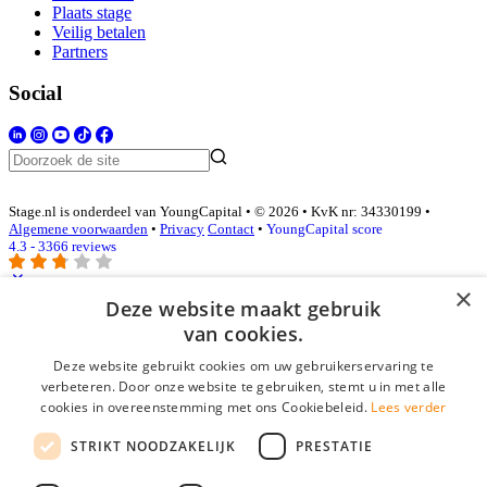
Plaats stage
Veilig betalen
Partners
Social
Stage.nl is onderdeel van YoungCapital • © 2026 • KvK nr: 34330199 •
Algemene voorwaarden
•
Privacy
Contact
•
YoungCapital score
4.3 - 3366 reviews
×
Deze website maakt gebruik
Inloggen als bedrijf
van cookies.
Deze website gebruikt cookies om uw gebruikerservaring te
E-mail
*
verbeteren. Door onze website te gebruiken, stemt u in met alle
cookies in overeenstemming met ons Cookiebeleid.
Lees verder
Wachtwoord
STRIKT NOODZAKELIJK
PRESTATIE
login gegevens onthouden
Wachtwoord vergeten?