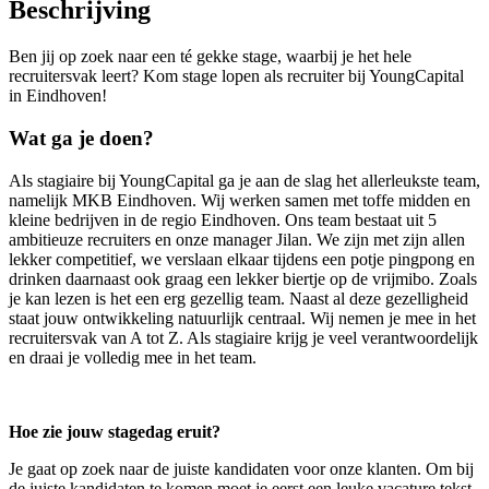
Beschrijving
Ben jij op zoek naar een té gekke stage, waarbij je het hele
recruitersvak leert? Kom stage lopen als recruiter bij YoungCapital
in Eindhoven!
Wat ga je doen?
Als stagiaire bij YoungCapital ga je aan de slag het allerleukste team,
namelijk MKB Eindhoven. Wij werken samen met toffe midden en
kleine bedrijven in de regio Eindhoven. Ons team bestaat uit 5
ambitieuze recruiters en onze manager Jilan. We zijn met zijn allen
lekker competitief, we verslaan elkaar tijdens een potje pingpong en
drinken daarnaast ook graag een lekker biertje op de vrijmibo. Zoals
je kan lezen is het een erg gezellig team. Naast al deze gezelligheid
staat jouw ontwikkeling natuurlijk centraal. Wij nemen je mee in het
recruitersvak van A tot Z. Als stagiaire krijg je veel verantwoordelijk
en draai je volledig mee in het team.
Hoe zie jouw stagedag eruit?
Je gaat op zoek naar de juiste kandidaten voor onze klanten. Om bij
de juiste kandidaten te komen moet je eerst een leuke vacature tekst