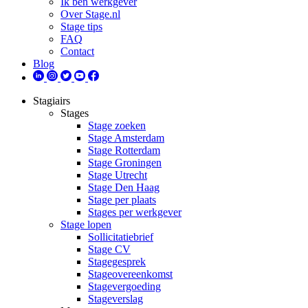
Ik ben werkgever
Over Stage.nl
Stage tips
FAQ
Contact
Blog
Stagiairs
Stages
Stage zoeken
Stage Amsterdam
Stage Rotterdam
Stage Groningen
Stage Utrecht
Stage Den Haag
Stage per plaats
Stages per werkgever
Stage lopen
Sollicitatiebrief
Stage CV
Stagegesprek
Stageovereenkomst
Stagevergoeding
Stageverslag