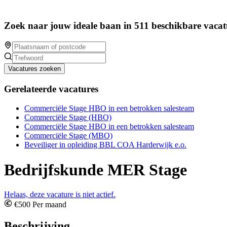
Zoek naar jouw ideale baan in 511 beschikbare vacat
Vacatures zoeken
Gerelateerde vacatures
Commerciële Stage HBO in een betrokken salesteam
Commerciële Stage (HBO)
Commerciële Stage HBO in een betrokken salesteam
Commerciële Stage (MBO)
Beveiliger in opleiding BBL COA Harderwijk e.o.
Bedrijfskunde MER Stage
Helaas, deze vacature is niet actief.
€500 Per maand
Beschrijving