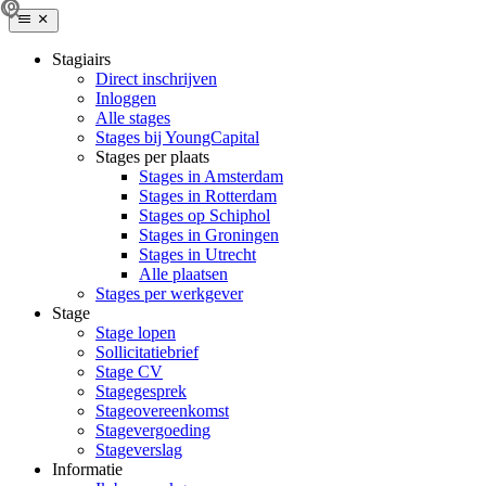
Stagiairs
Direct inschrijven
Inloggen
Alle stages
Stages bij YoungCapital
Stages per plaats
Stages in Amsterdam
Stages in Rotterdam
Stages op Schiphol
Stages in Groningen
Stages in Utrecht
Alle plaatsen
Stages per werkgever
Stage
Stage lopen
Sollicitatiebrief
Stage CV
Stagegesprek
Stageovereenkomst
Stagevergoeding
Stageverslag
Informatie