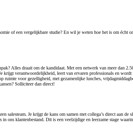
nomie of een vergelijkbare studie? En wil je weten hoe het is om écht
anpak? Alles draait om de kandidaat. Met een netwerk van meer dan 2.5
krijgt verantwoordelijkheid, leert van ervaren professionals en wordt p
p ruimte voor gezelligheid, met gezamenlijke lunches, vrijdagmiddagborr
nsen? Solliciteer dan direct!
aren salesteam. Je krijgt de kans om samen met collega’s direct aan de 
 in ons klantenbestand. Dit is een veelzijdige en leerzame stage waarin