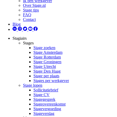
Ik ben werkgever
Over Stage.nl
Stage tips
FAQ
Contact
Blog
Stagiairs
Stages
Stage zoeken
Stage Amsterdam
Stage Rotterdam
Stage Groningen
Stage Utrecht
Stage Den Haag
Stage per plaats
Stages per werkgever
Stage lopen
Sollicitatiebrief
Stage CV
Stagegesprek
Stageovereenkomst
Stagevergoeding
Stageverslag