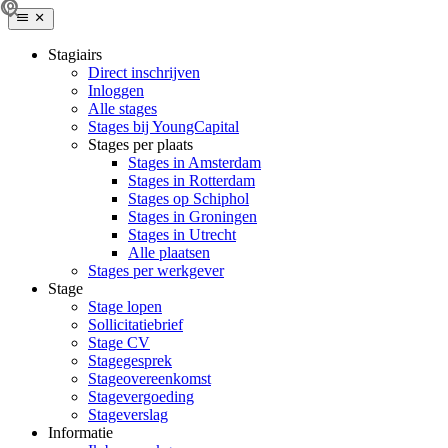
Stagiairs
Direct inschrijven
Inloggen
Alle stages
Stages bij YoungCapital
Stages per plaats
Stages in Amsterdam
Stages in Rotterdam
Stages op Schiphol
Stages in Groningen
Stages in Utrecht
Alle plaatsen
Stages per werkgever
Stage
Stage lopen
Sollicitatiebrief
Stage CV
Stagegesprek
Stageovereenkomst
Stagevergoeding
Stageverslag
Informatie