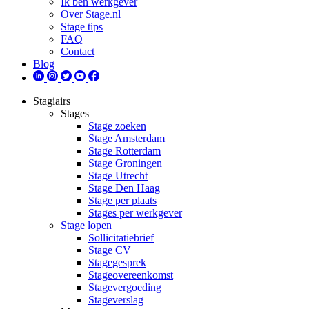
Ik ben werkgever
Over Stage.nl
Stage tips
FAQ
Contact
Blog
Stagiairs
Stages
Stage zoeken
Stage Amsterdam
Stage Rotterdam
Stage Groningen
Stage Utrecht
Stage Den Haag
Stage per plaats
Stages per werkgever
Stage lopen
Sollicitatiebrief
Stage CV
Stagegesprek
Stageovereenkomst
Stagevergoeding
Stageverslag