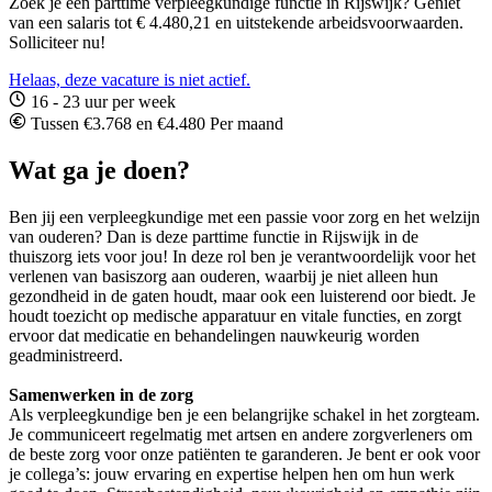
Zoek je een parttime verpleegkundige functie in Rijswijk? Geniet
van een salaris tot € 4.480,21 en uitstekende arbeidsvoorwaarden.
Solliciteer nu!
Helaas, deze vacature is niet actief.
16 - 23 uur per week
Tussen €3.768 en €4.480 Per maand
Wat ga je doen?
Ben jij een verpleegkundige met een passie voor zorg en het welzijn
van ouderen? Dan is deze parttime functie in Rijswijk in de
thuiszorg iets voor jou! In deze rol ben je verantwoordelijk voor het
verlenen van basiszorg aan ouderen, waarbij je niet alleen hun
gezondheid in de gaten houdt, maar ook een luisterend oor biedt. Je
houdt toezicht op medische apparatuur en vitale functies, en zorgt
ervoor dat medicatie en behandelingen nauwkeurig worden
geadministreerd.
Samenwerken in de zorg
Als verpleegkundige ben je een belangrijke schakel in het zorgteam.
Je communiceert regelmatig met artsen en andere zorgverleners om
de beste zorg voor onze patiënten te garanderen. Je bent er ook voor
je collega’s: jouw ervaring en expertise helpen hen om hun werk