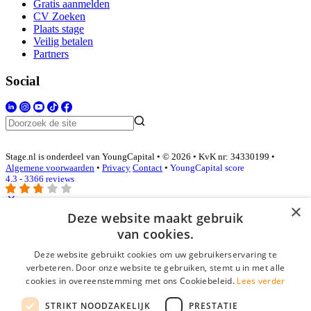
Gratis aanmelden
CV Zoeken
Plaats stage
Veilig betalen
Partners
Social
Stage.nl is onderdeel van YoungCapital • © 2026 • KvK nr: 34330199 •
Algemene voorwaarden
•
Privacy
Contact
•
YoungCapital score
4.3 - 3366 reviews
×
Deze website maakt gebruik
Inloggen als bedrijf
van cookies.
Deze website gebruikt cookies om uw gebruikerservaring te
E-mail
*
verbeteren. Door onze website te gebruiken, stemt u in met alle
cookies in overeenstemming met ons Cookiebeleid.
Lees verder
Wachtwoord
STRIKT NOODZAKELIJK
PRESTATIE
login gegevens onthouden