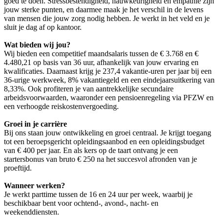
goed te doen. Stressbestendigheid, nauwkeurigheid en empathie zijn
jouw sterke punten, en daarmee maak je het verschil in de levens
van mensen die jouw zorg nodig hebben. Je werkt in het veld en je
sluit je dag af op kantoor.
Wat bieden wij jou?
Wij bieden een competitief maandsalaris tussen de € 3.768 en €
4.480,21 op basis van 36 uur, afhankelijk van jouw ervaring en
kwalificaties. Daarnaast krijg je 237,4 vakantie-uren per jaar bij een
36-urige werkweek, 8% vakantiegeld en een eindejaarsuitkering van
8,33%. Ook profiteren je van aantrekkelijke secundaire
arbeidsvoorwaarden, waaronder een pensioenregeling via PFZW en
een verhoogde reiskostenvergoeding.
Groei in je carrière
Bij ons staan jouw ontwikkeling en groei centraal. Je krijgt toegang
tot een beroepsgericht opleidingsaanbod en een opleidingsbudget
van € 400 per jaar. En als kers op de taart ontvang je een
startersbonus van bruto € 250 na het succesvol afronden van je
proeftijd.
Wanneer werken?
Je werkt parttime tussen de 16 en 24 uur per week, waarbij je
beschikbaar bent voor ochtend-, avond-, nacht- en
weekenddiensten.