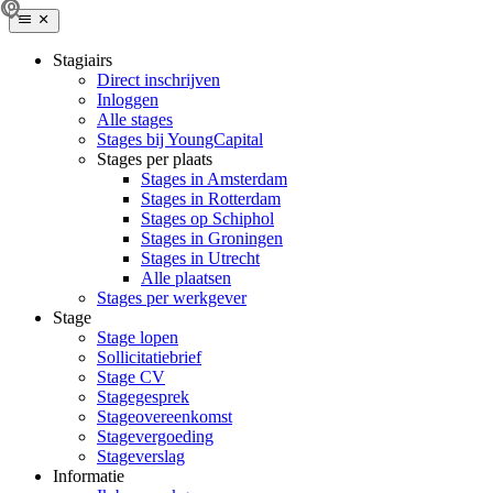
Stagiairs
Direct inschrijven
Inloggen
Alle stages
Stages bij YoungCapital
Stages per plaats
Stages in Amsterdam
Stages in Rotterdam
Stages op Schiphol
Stages in Groningen
Stages in Utrecht
Alle plaatsen
Stages per werkgever
Stage
Stage lopen
Sollicitatiebrief
Stage CV
Stagegesprek
Stageovereenkomst
Stagevergoeding
Stageverslag
Informatie