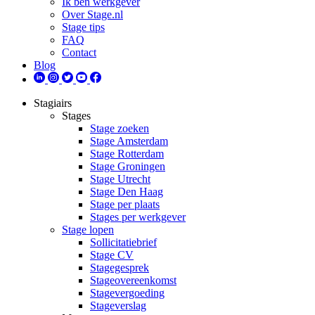
Ik ben werkgever
Over Stage.nl
Stage tips
FAQ
Contact
Blog
Stagiairs
Stages
Stage zoeken
Stage Amsterdam
Stage Rotterdam
Stage Groningen
Stage Utrecht
Stage Den Haag
Stage per plaats
Stages per werkgever
Stage lopen
Sollicitatiebrief
Stage CV
Stagegesprek
Stageovereenkomst
Stagevergoeding
Stageverslag