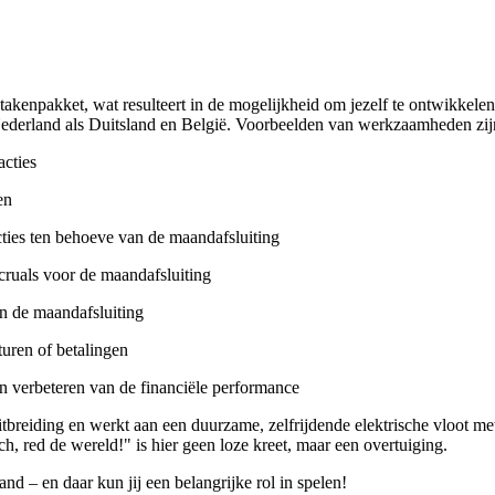
takenpakket, wat resulteert in de mogelijkheid om jezelf te ontwikkele
 Nederland als Duitsland en België. Voorbeelden van werkzaamheden zij
cties
en
ties ten behoeve van de maandafsluiting
cruals voor de maandafsluiting
n de maandafsluiting
uren of betalingen
en verbeteren van de financiële performance
breiding en werkt aan een duurzame, zelfrijdende elektrische vloot met
ch, red de wereld!" is hier geen loze kreet, maar een overtuiging.
d – en daar kun jij een belangrijke rol in spelen!