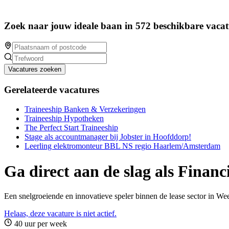
Zoek naar jouw ideale baan in 572 beschikbare vacat
Vacatures zoeken
Gerelateerde vacatures
Traineeship Banken & Verzekeringen
Traineeship Hypotheken
The Perfect Start Traineeship
Stage als accountmanager bij Jobster in Hoofddorp!
Leerling elektromonteur BBL NS regio Haarlem/Amsterdam
Ga direct aan de slag als Finan
Een snelgroeiende en innovatieve speler binnen de lease sector in W
Helaas, deze vacature is niet actief.
40 uur per week