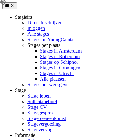
Stagiairs
Direct inschrijven
Inloggen
Alle stages
Stages bij YoungCapital
Stages per plaats
Stages in Amsterdam
Stages in Rotterdam
Stages op Schiphol
Stages in Groningen
Stages in Utrecht
Alle plaatsen
Stages per werkgever
Stage
Stage lopen
Sollicitatiebrief
Stage CV
Stagegesprek
Stageovereenkomst
Stagevergoeding
Stageverslag
Informatie