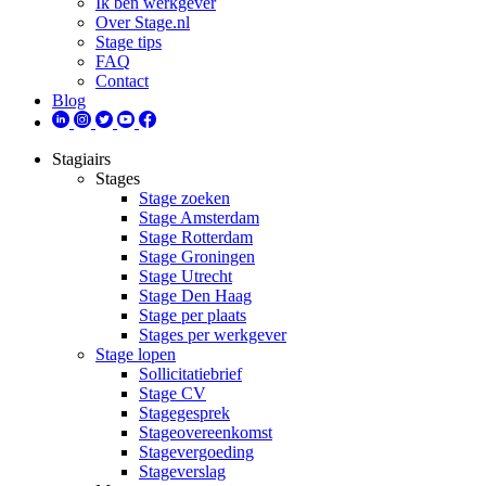
Ik ben werkgever
Over Stage.nl
Stage tips
FAQ
Contact
Blog
Stagiairs
Stages
Stage zoeken
Stage Amsterdam
Stage Rotterdam
Stage Groningen
Stage Utrecht
Stage Den Haag
Stage per plaats
Stages per werkgever
Stage lopen
Sollicitatiebrief
Stage CV
Stagegesprek
Stageovereenkomst
Stagevergoeding
Stageverslag