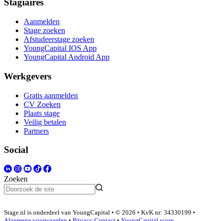
Stagiaires
Aanmelden
Stage zoeken
Afstudeerstage zoeken
YoungCapital IOS App
YoungCapital Android App
Werkgevers
Gratis aanmelden
CV Zoeken
Plaats stage
Veilig betalen
Partners
Social
Zoeken
Stage.nl is onderdeel van YoungCapital • © 2026 • KvK nr: 34330199 •
Algemene voorwaarden
•
Privacy
Contact
•
YoungCapital score