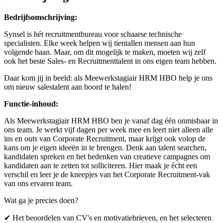
Bedrijfsomschrijving:
Synsel is hét recruitmentbureau voor schaarse technische
specialisten. Elke week helpen wij tientallen mensen aan hun
volgende baan. Maar, om dit mogelijk te maken, moeten wij zelf
ook het beste Sales- en Recruitmenttalent in ons eigen team hebben.
Daar kom jij in beeld: als Meewerkstagiair HRM HBO help je ons
om nieuw salestalent aan boord te halen!
Functie-inhoud:
Als Meewerkstagiair HRM HBO ben je vanaf dag één onmisbaar in
ons team. Je werkt vijf dagen per week mee en leert niet alleen alle
ins en outs van Corporate Recruitment, maar krijgt ook volop de
kans om je eigen ideeën in te brengen. Denk aan talent searchen,
kandidaten spreken en het bedenken van creatieve campagnes om
kandidaten aan te zetten tot solliciteren. Hier maak je écht een
verschil en leer je de kneepjes van het Corporate Recruitment-vak
van ons ervaren team.
Wat ga je precies doen?
✔ Het beoordelen van CV's en motivatiebrieven, en het selecteren