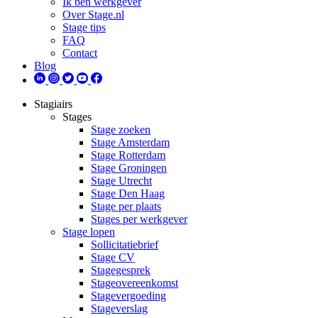
Ik ben werkgever
Over Stage.nl
Stage tips
FAQ
Contact
Blog
Stagiairs
Stages
Stage zoeken
Stage Amsterdam
Stage Rotterdam
Stage Groningen
Stage Utrecht
Stage Den Haag
Stage per plaats
Stages per werkgever
Stage lopen
Sollicitatiebrief
Stage CV
Stagegesprek
Stageovereenkomst
Stagevergoeding
Stageverslag