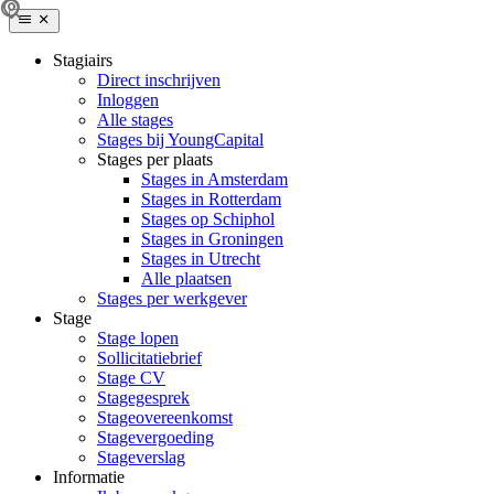
Stagiairs
Direct inschrijven
Inloggen
Alle stages
Stages bij YoungCapital
Stages per plaats
Stages in Amsterdam
Stages in Rotterdam
Stages op Schiphol
Stages in Groningen
Stages in Utrecht
Alle plaatsen
Stages per werkgever
Stage
Stage lopen
Sollicitatiebrief
Stage CV
Stagegesprek
Stageovereenkomst
Stagevergoeding
Stageverslag
Informatie