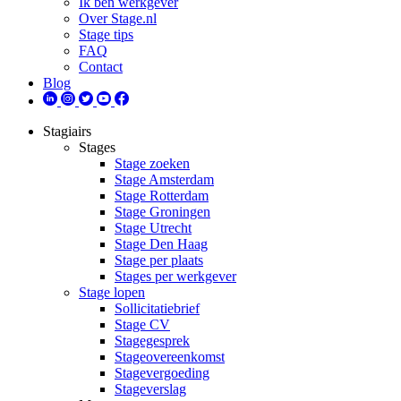
Ik ben werkgever
Over Stage.nl
Stage tips
FAQ
Contact
Blog
Stagiairs
Stages
Stage zoeken
Stage Amsterdam
Stage Rotterdam
Stage Groningen
Stage Utrecht
Stage Den Haag
Stage per plaats
Stages per werkgever
Stage lopen
Sollicitatiebrief
Stage CV
Stagegesprek
Stageovereenkomst
Stagevergoeding
Stageverslag