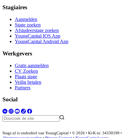
Stagiaires
Aanmelden
Stage zoeken
Afstudeerstage zoeken
YoungCapital IOS App
YoungCapital Android App
Werkgevers
Gratis aanmelden
CV Zoeken
Plaats stage
Veilig betalen
Partners
Social
Stage.nl is onderdeel van YoungCapital • © 2026 • KvK nr: 34330199 •
Algemene voorwaarden
•
Privacy
Contact
•
YoungCapital score