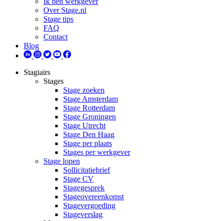
Ik ben werkgever
Over Stage.nl
Stage tips
FAQ
Contact
Blog
Stagiairs
Stages
Stage zoeken
Stage Amsterdam
Stage Rotterdam
Stage Groningen
Stage Utrecht
Stage Den Haag
Stage per plaats
Stages per werkgever
Stage lopen
Sollicitatiebrief
Stage CV
Stagegesprek
Stageovereenkomst
Stagevergoeding
Stageverslag