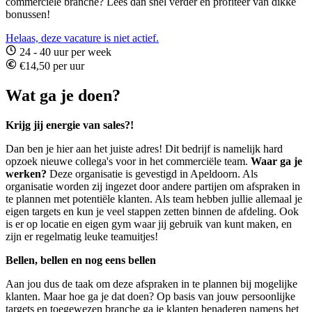
commerciële branche? Lees dan snel verder en profiteer van dikke
bonussen!
Helaas, deze vacature is niet actief.
24 - 40 uur per week
€14,50 per uur
Wat ga je doen?
Krijg jij energie van sales?!
Dan ben je hier aan het juiste adres! Dit bedrijf is namelijk hard
opzoek nieuwe collega's voor in het commerciële team.
Waar ga je
werken?
Deze organisatie is gevestigd in Apeldoorn. Als
organisatie worden zij ingezet door andere partijen om afspraken in
te plannen met potentiële klanten. Als team hebben jullie allemaal je
eigen targets en kun je veel stappen zetten binnen de afdeling. Ook
is er op locatie en eigen gym waar jij gebruik van kunt maken, en
zijn er regelmatig leuke teamuitjes!
Bellen, bellen en nog eens bellen
Aan jou dus de taak om deze afspraken in te plannen bij mogelijke
klanten. Maar hoe ga je dat doen? Op basis van jouw persoonlijke
targets en toegewezen branche ga je klanten benaderen namens het