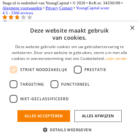
Stage.nl is onderdeel van YoungCapital • © 2026 • KvK nr: 34330199 •
Algemene voorwaarden
•
Privacy
Contact
•
YoungCapital score
4.3 - 3366 reviews
×
Deze website maakt gebruik
Inloggen als bedrijf
van cookies.
Deze website gebruikt cookies om uw gebruikerservaring te
E-mail
*
verbeteren. Door onze website te gebruiken, stemt u in met alle
cookies in overeenstemming met ons Cookiebeleid.
Lees verder
Wachtwoord
STRIKT NOODZAKELIJK
PRESTATIE
login gegevens onthouden
Wachtwoord vergeten?
login
TARGETING
FUNCTIONEEL
Bedrijf aanmelden
NIET-GECLASSIFICEERD
Na het aanmelden kun je meteen je vacature plaatsen en heb je je
nieuwe collega/werknemer zo gevonden!
ALLES ACCEPTEREN
ALLES AFWIJZEN
Heb je nog geen gratis bedrijfsprofiel?
DETAILS WEERGEVEN
Bedrijf aanmelden