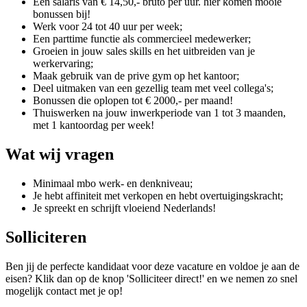
Een salaris van € 14,50,- bruto per uur. hier komen mooie
bonussen bij!
Werk voor 24 tot 40 uur per week;
Een parttime functie als commercieel medewerker;
Groeien in jouw sales skills en het uitbreiden van je
werkervaring;
Maak gebruik van de prive gym op het kantoor;
Deel uitmaken van een gezellig team met veel collega's;
Bonussen die oplopen tot € 2000,- per maand!
Thuiswerken na jouw inwerkperiode van 1 tot 3 maanden,
met 1 kantoordag per week!
Wat wij vragen
Minimaal mbo werk- en denkniveau;
Je hebt affiniteit met verkopen en hebt overtuigingskracht;
Je spreekt en schrijft vloeiend Nederlands!
Solliciteren
Ben jij de perfecte kandidaat voor deze vacature en voldoe je aan de
eisen? Klik dan op de knop 'Solliciteer direct!' en we nemen zo snel
mogelijk contact met je op!