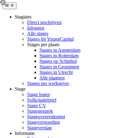
Stagiairs
Direct inschrijven
Inloggen
Alle stages
Stages bij YoungCapital
Stages per plaats
Stages in Amsterdam
Stages in Rotterdam
Stages op Schiphol
Stages in Groningen
Stages in Utrecht
Alle plaatsen
Stages per werkgever
Stage
Stage lopen
Sollicitatiebrief
Stage CV
Stagegesprek
Stageovereenkomst
Stagevergoeding
Stageverslag
Informatie