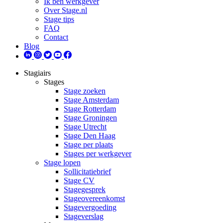
Ik ben werkgever
Over Stage.nl
Stage tips
FAQ
Contact
Blog
Stagiairs
Stages
Stage zoeken
Stage Amsterdam
Stage Rotterdam
Stage Groningen
Stage Utrecht
Stage Den Haag
Stage per plaats
Stages per werkgever
Stage lopen
Sollicitatiebrief
Stage CV
Stagegesprek
Stageovereenkomst
Stagevergoeding
Stageverslag