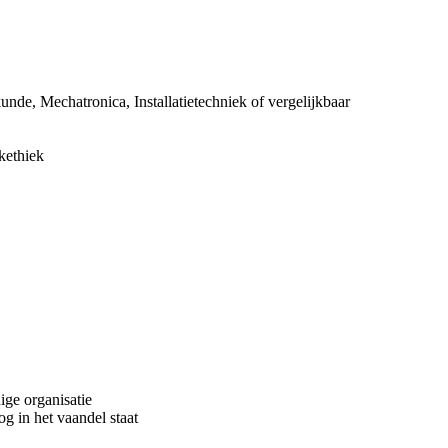
de, Mechatronica, Installatietechniek of vergelijkbaar
rkethiek
ge organisatie
og in het vaandel staat