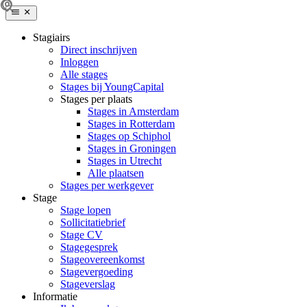
Stagiairs
Direct inschrijven
Inloggen
Alle stages
Stages bij YoungCapital
Stages per plaats
Stages in Amsterdam
Stages in Rotterdam
Stages op Schiphol
Stages in Groningen
Stages in Utrecht
Alle plaatsen
Stages per werkgever
Stage
Stage lopen
Sollicitatiebrief
Stage CV
Stagegesprek
Stageovereenkomst
Stagevergoeding
Stageverslag
Informatie