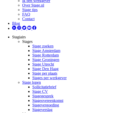
Ik ben werkgever
Over Stage.nl
Stage tips
FAQ
Contact
Blog
Stagiairs
Stages
Stage zoeken
Stage Amsterdam
Stage Rotterdam
Stage Groningen
Stage Utrecht
Stage Den Haag
Stage per plaats
Stages per werkgever
Stage lopen
Sollicitatiebrief
Stage CV
Stagegesprek
Stageovereenkomst
Stagevergoeding
Stageverslag