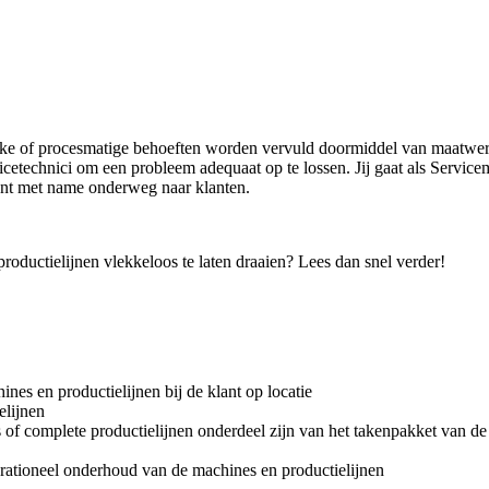
tieke of procesmatige behoeften worden vervuld doormiddel van maatwe
ervicetechnici om een probleem adequaat op te lossen. Jij gaat als Ser
bent met name onderweg naar klanten.
roductielijnen vlekkeloos te laten draaien? Lees dan snel verder!
es en productielijnen bij de klant op locatie
elijnen
nes of complete productielijnen onderdeel zijn van het takenpakket van 
perationeel onderhoud van de machines en productielijnen