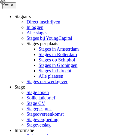
Stagiairs
Direct inschrijven
Inloggen
Alle stages
Stages bij YoungCapital
Stages per plaats
Stages in Amsterdam
Stages in Rotterdam
Stages op Schiphol
Stages in Groningen
Stages in Utrecht
Alle plaatsen
Stages per werkgever
Stage
Stage lopen
Sollicitatiebrief
Stage CV
Stagegesprek
Stageovereenkomst
Stagevergoeding
Stageverslag
Informatie