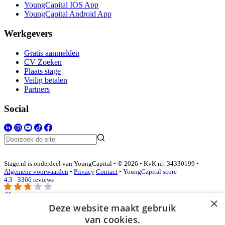
YoungCapital IOS App
YoungCapital Android App
Werkgevers
Gratis aanmelden
CV Zoeken
Plaats stage
Veilig betalen
Partners
Social
Stage.nl is onderdeel van YoungCapital • © 2026 • KvK nr: 34330199 •
Algemene voorwaarden
•
Privacy
Contact
•
YoungCapital score
4.3 - 3366 reviews
×
Deze website maakt gebruik
Inloggen als bedrijf
van cookies.