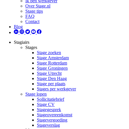
Ik ben werkgever
Over Stage.nl
Stage tips
FAQ
Contact
Blog
Stagiairs
Stages
Stage zoeken
Stage Amsterdam
Stage Rotterdam
Stage Groningen
Stage Utrecht
Stage Den Haag
Stage per plaats
Stages per werkgever
Stage lopen
Sollicitatiebrief
Stage CV
Stagegesprek
Stageovereenkomst
Stagevergoeding
Stageverslag