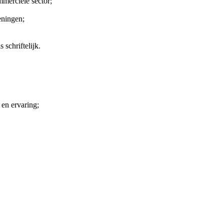
mmerciële sector;
eningen;
schriftelijk.
 en ervaring;