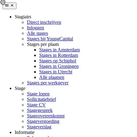
Stagiairs
Direct inschrijven
Inloggen
Alle stages
Stages bij YoungCapital
Stages per plaats
Stages in Amsterdam
Stages in Rotterdam
Stages op Schiphol
Stages in Groningen
Stages in Utrecht
Alle plaatsen
Stages per werkgever
Stage
Stage lopen
Sollicitatiebrief
Stage CV
Stagegesprek
Stageovereenkomst
Stagevergoeding
Stageverslag
Informatie