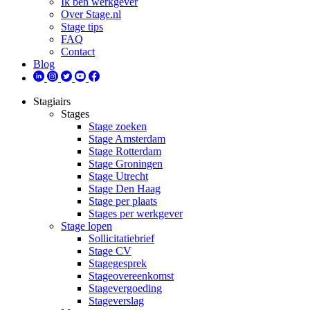
Ik ben werkgever
Over Stage.nl
Stage tips
FAQ
Contact
Blog
Stagiairs
Stages
Stage zoeken
Stage Amsterdam
Stage Rotterdam
Stage Groningen
Stage Utrecht
Stage Den Haag
Stage per plaats
Stages per werkgever
Stage lopen
Sollicitatiebrief
Stage CV
Stagegesprek
Stageovereenkomst
Stagevergoeding
Stageverslag