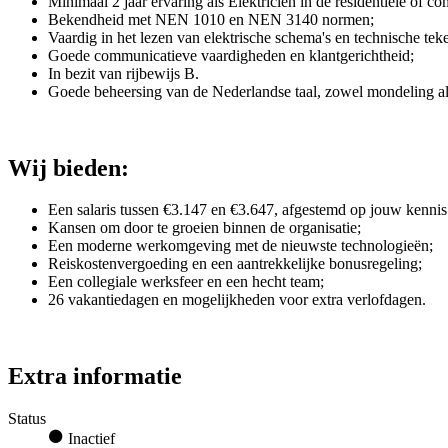
Minimaal 2 jaar ervaring als Elektricien in de residentiële of co
Bekendheid met NEN 1010 en NEN 3140 normen;
Vaardig in het lezen van elektrische schema's en technische tek
Goede communicatieve vaardigheden en klantgerichtheid;
In bezit van rijbewijs B.
Goede beheersing van de Nederlandse taal, zowel mondeling als 
Wij bieden:
Een salaris tussen €3.147 en €3.647, afgestemd op jouw kennis
Kansen om door te groeien binnen de organisatie;
Een moderne werkomgeving met de nieuwste technologieën;
Reiskostenvergoeding en een aantrekkelijke bonusregeling;
Een collegiale werksfeer en een hecht team;
26 vakantiedagen en mogelijkheden voor extra verlofdagen.
Extra informatie
Status
Inactief