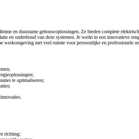
limme en duurzame gebouwoplossingen. Ze bieden complete elektrische 
stallatie en onderhoud van deze systemen. Je werkt in een innovatieve 
e werkomgeving met veel ruimte voor persoonlijke en professionele o
temen;
rgieoplossingen;
aties te optimaliseren;
aties;
innovaties.
e richting;