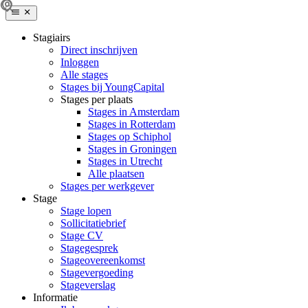
Stagiairs
Direct inschrijven
Inloggen
Alle stages
Stages bij YoungCapital
Stages per plaats
Stages in Amsterdam
Stages in Rotterdam
Stages op Schiphol
Stages in Groningen
Stages in Utrecht
Alle plaatsen
Stages per werkgever
Stage
Stage lopen
Sollicitatiebrief
Stage CV
Stagegesprek
Stageovereenkomst
Stagevergoeding
Stageverslag
Informatie