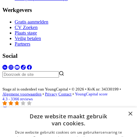
Werkgevers
Gratis aanmelden
CV Zoeken
Plaats stage
Veilig betalen
Partners
Social
Stage.nl is onderdeel van YoungCapital • © 2026 • KvK nr: 34330199 •
Algemene voorwaarden
•
Privacy
Contact
•
YoungCapital score
4.3 - 3366 reviews
×
Deze website maakt gebruik
Inloggen als bedrijf
van cookies.
Deze website gebruikt cookies om uw gebruikerservaring te
E-mail
*