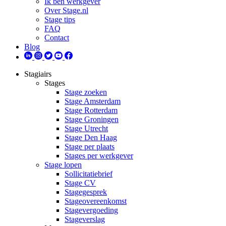
Ik ben werkgever
Over Stage.nl
Stage tips
FAQ
Contact
Blog
Stagiairs
Stages
Stage zoeken
Stage Amsterdam
Stage Rotterdam
Stage Groningen
Stage Utrecht
Stage Den Haag
Stage per plaats
Stages per werkgever
Stage lopen
Sollicitatiebrief
Stage CV
Stagegesprek
Stageovereenkomst
Stagevergoeding
Stageverslag