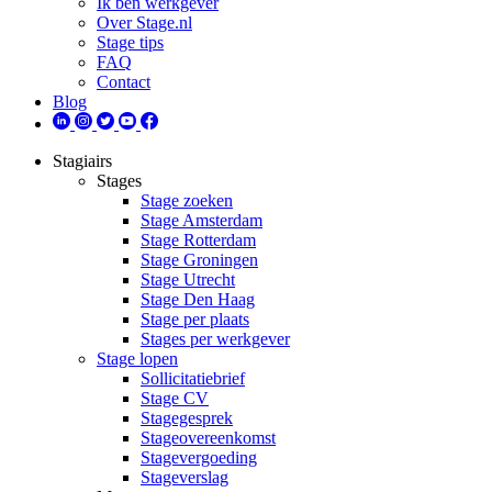
Ik ben werkgever
Over Stage.nl
Stage tips
FAQ
Contact
Blog
Stagiairs
Stages
Stage zoeken
Stage Amsterdam
Stage Rotterdam
Stage Groningen
Stage Utrecht
Stage Den Haag
Stage per plaats
Stages per werkgever
Stage lopen
Sollicitatiebrief
Stage CV
Stagegesprek
Stageovereenkomst
Stagevergoeding
Stageverslag