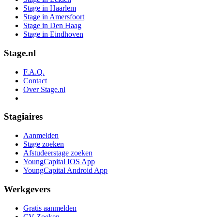
Stage in Haarlem
Stage in Amersfoort
Stage in Den Haag
Stage in Eindhoven
Stage.nl
F.A.Q.
Contact
Over Stage.nl
Stagiaires
Aanmelden
Stage zoeken
Afstudeerstage zoeken
YoungCapital IOS App
YoungCapital Android App
Werkgevers
Gratis aanmelden
CV Zoeken