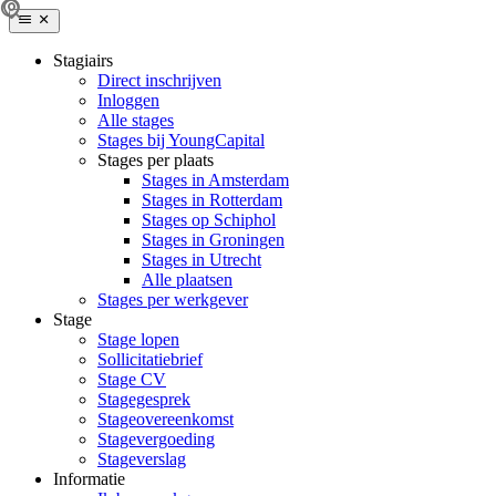
Stagiairs
Direct inschrijven
Inloggen
Alle stages
Stages bij YoungCapital
Stages per plaats
Stages in Amsterdam
Stages in Rotterdam
Stages op Schiphol
Stages in Groningen
Stages in Utrecht
Alle plaatsen
Stages per werkgever
Stage
Stage lopen
Sollicitatiebrief
Stage CV
Stagegesprek
Stageovereenkomst
Stagevergoeding
Stageverslag
Informatie