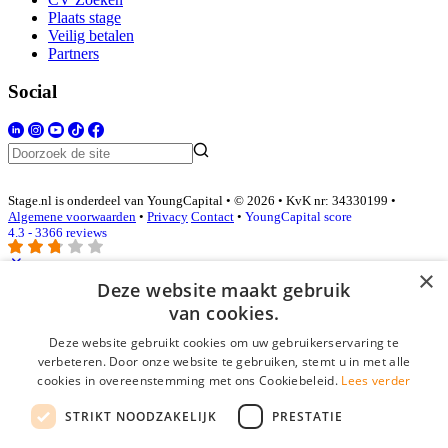
Plaats stage
Veilig betalen
Partners
Social
Stage.nl is onderdeel van YoungCapital • © 2026 • KvK nr: 34330199 •
Algemene voorwaarden
•
Privacy
Contact
•
YoungCapital score
4.3 - 3366 reviews
×
Deze website maakt gebruik
Inloggen als bedrijf
van cookies.
Deze website gebruikt cookies om uw gebruikerservaring te
E-mail
*
verbeteren. Door onze website te gebruiken, stemt u in met alle
cookies in overeenstemming met ons Cookiebeleid.
Lees verder
Wachtwoord
STRIKT NOODZAKELIJK
PRESTATIE
login gegevens onthouden
Wachtwoord vergeten?