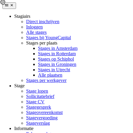
Stagiairs
Direct inschrijven
Inloggen
Alle stages
Stages bij YoungCapital
Stages per plaats
Stages in Amsterdam
Stages in Rotterdam
Stages op Schiphol
Stages in Groningen
Stages in Utrecht
Alle plaatsen
Stages per werkgever
Stage
Stage lopen
Sollicitatiebrief
Stage CV
Stagegesprek
Stageovereenkomst
Stagevergoeding
Stageverslag
Informatie