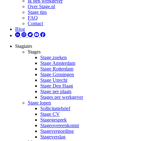
Ik ben werkgever
Over Stage.nl
Stage tips
FAQ
Contact
Blog
Stagiairs
Stages
Stage zoeken
Stage Amsterdam
Stage Rotterdam
Stage Groningen
Stage Utrecht
Stage Den Haag
Stage per plaats
Stages per werkgever
Stage lopen
Sollicitatiebrief
Stage CV
Stagegesprek
Stageovereenkomst
Stagevergoeding
Stageverslag