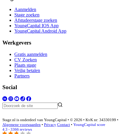
Aanmelden
Stage zoeken
Afstudeerstage zoeken
YoungCapital IOS App
YoungCapital Android App
Werkgevers
Gratis aanmelden
CV Zoeken
Plaats stage
Veilig betalen
Partners
Social
Stage.nl is onderdeel van YoungCapital • © 2026 • KvK nr: 34330199 •
Algemene voorwaarden
•
Privacy
Contact
•
YoungCapital score
4.3 - 3366 reviews