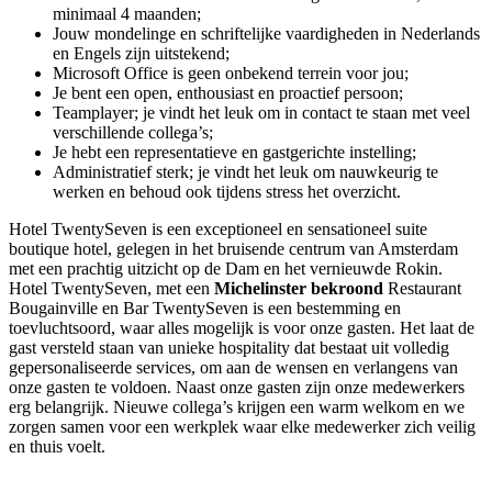
minimaal 4 maanden;
Jouw mondelinge en schriftelijke vaardigheden in Nederlands
en Engels zijn uitstekend;
Microsoft Office is geen onbekend terrein voor jou;
Je bent een open, enthousiast en proactief persoon;
Teamplayer; je vindt het leuk om in contact te staan met veel
verschillende collega’s;
Je hebt een representatieve en gastgerichte instelling;
Administratief sterk; je vindt het leuk om nauwkeurig te
werken en behoud ook tijdens stress het overzicht.
Hotel TwentySeven is een exceptioneel en sensationeel suite
boutique hotel, gelegen in het bruisende centrum van Amsterdam
met een prachtig uitzicht op de Dam en het vernieuwde Rokin.
Hotel TwentySeven, met een
Michelinster bekroond
Restaurant
Bougainville en Bar TwentySeven is een bestemming en
toevluchtsoord, waar alles mogelijk is voor onze gasten. Het laat de
gast versteld staan van unieke hospitality dat bestaat uit volledig
gepersonaliseerde services, om aan de wensen en verlangens van
onze gasten te voldoen. Naast onze gasten zijn onze medewerkers
erg belangrijk. Nieuwe collega’s krijgen een warm welkom en we
zorgen samen voor een werkplek waar elke medewerker zich veilig
en thuis voelt.