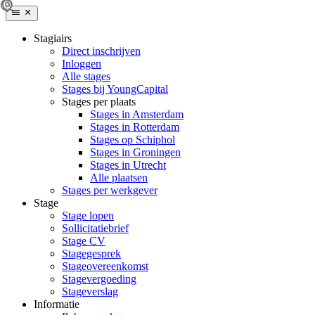
Stagiairs
Direct inschrijven
Inloggen
Alle stages
Stages bij YoungCapital
Stages per plaats
Stages in Amsterdam
Stages in Rotterdam
Stages op Schiphol
Stages in Groningen
Stages in Utrecht
Alle plaatsen
Stages per werkgever
Stage
Stage lopen
Sollicitatiebrief
Stage CV
Stagegesprek
Stageovereenkomst
Stagevergoeding
Stageverslag
Informatie