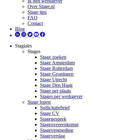
Ik ben werkgever
Over Stage.nl
Stage tips
FAQ
Contact
Blog
Stagiairs
Stages
Stage zoeken
Stage Amsterdam
Stage Rotterdam
Stage Groningen
Stage Utrecht
Stage Den Haag
Stage per plaats
Stages per werkgever
Stage lopen
Sollicitatiebrief
Stage CV
Stagegesprek
Stageovereenkomst
Stagevergoeding
Stageverslag