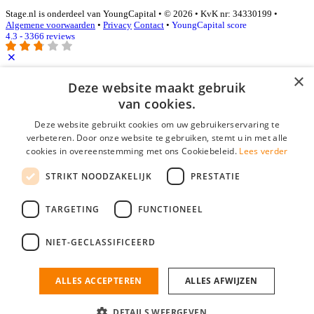
Stage.nl is onderdeel van YoungCapital • © 2026 • KvK nr: 34330199 •
Algemene voorwaarden
•
Privacy
Contact
•
YoungCapital score
4.3 - 3366 reviews
×
Inloggen als bedrijf
Deze website maakt gebruik
van cookies.
E-mail
*
Deze website gebruikt cookies om uw gebruikerservaring te
verbeteren. Door onze website te gebruiken, stemt u in met alle
cookies in overeenstemming met ons Cookiebeleid.
Lees verder
Wachtwoord
STRIKT NOODZAKELIJK
PRESTATIE
login gegevens onthouden
Wachtwoord vergeten?
login
TARGETING
FUNCTIONEEL
Bedrijf aanmelden
NIET-GECLASSIFICEERD
Na het aanmelden kun je meteen je vacature plaatsen en heb je je
nieuwe collega/werknemer zo gevonden!
ALLES ACCEPTEREN
ALLES AFWIJZEN
Heb je nog geen gratis bedrijfsprofiel?
DETAILS WEERGEVEN