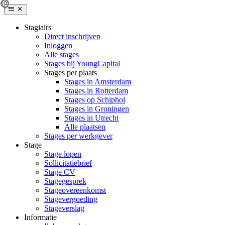
Stagiairs
Direct inschrijven
Inloggen
Alle stages
Stages bij YoungCapital
Stages per plaats
Stages in Amsterdam
Stages in Rotterdam
Stages op Schiphol
Stages in Groningen
Stages in Utrecht
Alle plaatsen
Stages per werkgever
Stage
Stage lopen
Sollicitatiebrief
Stage CV
Stagegesprek
Stageovereenkomst
Stagevergoeding
Stageverslag
Informatie