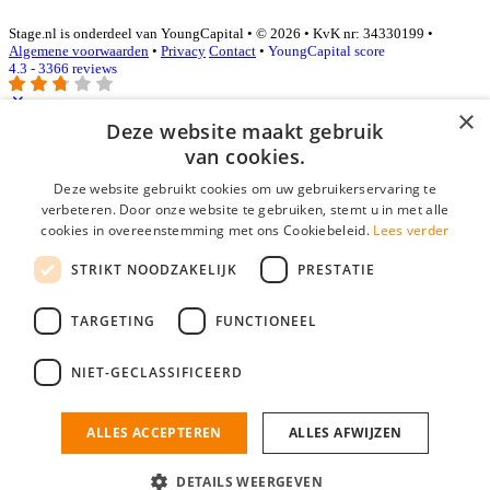
Stage.nl is onderdeel van YoungCapital • © 2026 • KvK nr: 34330199 •
Algemene voorwaarden
•
Privacy
Contact
•
YoungCapital score
4.3 - 3366 reviews
×
Deze website maakt gebruik
Inloggen als bedrijf
van cookies.
Deze website gebruikt cookies om uw gebruikerservaring te
E-mail
*
verbeteren. Door onze website te gebruiken, stemt u in met alle
cookies in overeenstemming met ons Cookiebeleid.
Lees verder
Wachtwoord
STRIKT NOODZAKELIJK
PRESTATIE
login gegevens onthouden
Wachtwoord vergeten?
login
TARGETING
FUNCTIONEEL
Bedrijf aanmelden
NIET-GECLASSIFICEERD
Na het aanmelden kun je meteen je vacature plaatsen en heb je je
nieuwe collega/werknemer zo gevonden!
ALLES ACCEPTEREN
ALLES AFWIJZEN
Heb je nog geen gratis bedrijfsprofiel?
DETAILS WEERGEVEN