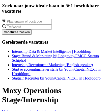
Zoek naar jouw ideale baan in 561 beschikbare
vacatures
Vacatures zoeken
Gerelateerde vacatures
Internship Data & Market Intelligence | Hoofddorp
Stage Brand & Marketing bij Longevity/FMCG Startup
Schiphol
Internship Recruitment Marketing (English speaker)
Start je accountmanager stage bij YoungCapital NEXT in
Hoofddorp!
Stagiair Recruiter bij YoungCapital NEXT in Hoofddorp
Moxy Operations
Stage/Internship