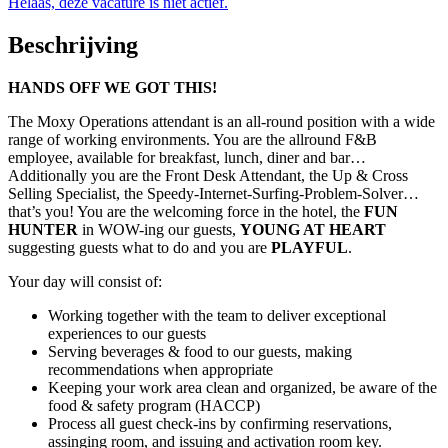
Helaas, deze vacature is niet actief.
Beschrijving
HANDS OFF WE GOT THIS!
The Moxy Operations attendant is an all-round position with a wide
range of working environments. You are the allround F&B
employee, available for breakfast, lunch, diner and bar…
Additionally you are the Front Desk Attendant, the Up & Cross
Selling Specialist, the Speedy-Internet-Surfing-Problem-Solver…
that’s you! You are the welcoming force in the hotel, the
FUN
HUNTER
in WOW-ing our guests,
YOUNG AT HEART
suggesting guests what to do and you are
PLAYFUL
.
Your day will consist of:
Working together with the team to deliver exceptional
experiences to our guests
Serving beverages & food to our guests, making
recommendations when appropriate
Keeping your work area clean and organized, be aware of the
food & safety program (HACCP)
Process all guest check-ins by confirming reservations,
assinging room, and issuing and activation room key.