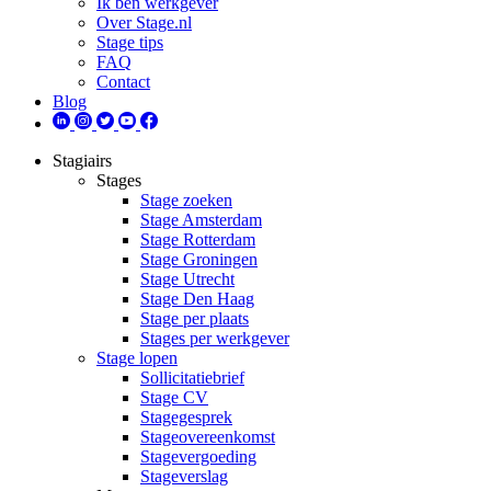
Ik ben werkgever
Over Stage.nl
Stage tips
FAQ
Contact
Blog
Stagiairs
Stages
Stage zoeken
Stage Amsterdam
Stage Rotterdam
Stage Groningen
Stage Utrecht
Stage Den Haag
Stage per plaats
Stages per werkgever
Stage lopen
Sollicitatiebrief
Stage CV
Stagegesprek
Stageovereenkomst
Stagevergoeding
Stageverslag